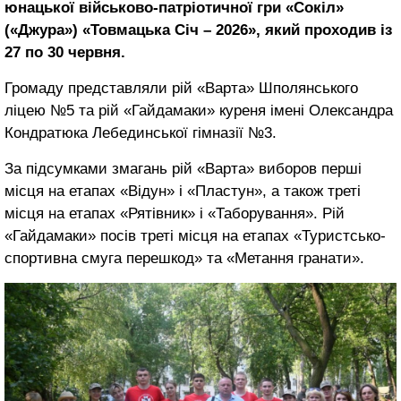
юнацької військово-патріотичної гри «Сокіл»
(«Джура») «Товмацька Січ – 2026», який проходив із
27 по 30 червня.
Громаду представляли рій «Варта» Шполянського
ліцею №5 та рій «Гайдамаки» куреня імені Олександра
Кондратюка Лебединської гімназії №3.
За підсумками змагань рій «Варта» виборов перші
місця на етапах «Відун» і «Пластун», а також треті
місця на етапах «Рятівник» і «Таборування». Рій
«Гайдамаки» посів треті місця на етапах «Туристсько-
спортивна смуга перешкод» та «Метання гранати».