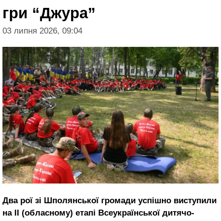
гри “Джура”
03 липня 2026, 09:04
Два рої зі Шполянської громади успішно виступили
на ІІ (обласному) етапі Всеукраїнської дитячо-