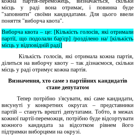
кожна партія-переможець, визначається, скільки
місць у раді вона отримає, і повинна буде
"заповнити" своїми кандидатами. Для цього ввели
поняття "виборча квота".
Виборча квота – це:
[Кількість голосів, які отримали
партії, що подолали бар'єр]
/розділено на/
[кількість
місць у відповідній раді]
Кількість голосів, які отримала кожна партія,
ділиться на виборчу квоту – так дізнаємося, скільки
місць у раді отримує кожна партія.
Визначення, хто саме з партійних кандидатів
стане депутатом
Тепер потрібно з'ясувати, які саме кандидати,
висунуті у конкретних округах – представники
партій – стануть врешті депутатами. Тобто, в межах
кожної партії-переможця, потрібно буде відсортувати
кожного кандидата за відсотком рівнем його
підтримки виборцями на окрузі.