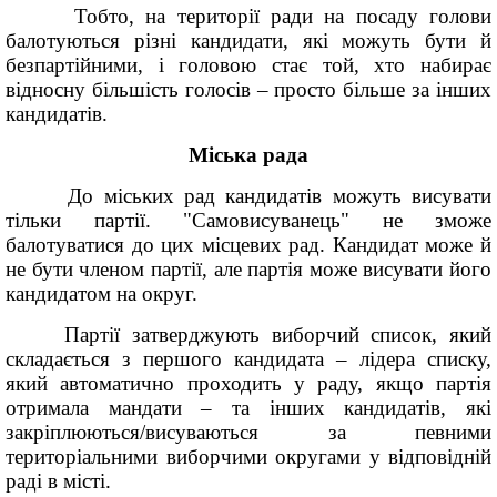
Тобто, на території ради на посаду голови
балотуються різні кандидати, які можуть бути й
безпартійними, і головою стає той, хто набирає
відносну більшість голосів – просто більше за інших
кандидатів.
Міська рада
До міських рад кандидатів можуть висувати
тільки партії. "Самовисуванець" не зможе
балотуватися до цих місцевих рад. Кандидат може й
не бути членом партії, але партія може висувати його
кандидатом на округ.
Партії затверджують виборчий список, який
складається з першого кандидата – лідера списку,
який автоматично проходить у раду, якщо партія
отримала мандати – та інших кандидатів, які
закріплюються/висуваються за певними
територіальними виборчими округами у відповідній
раді в місті.