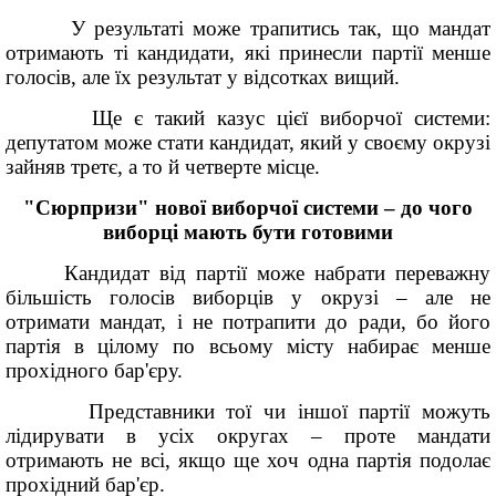
У результаті може трапитись так, що мандат
отримають ті кандидати, які принесли партії менше
голосів, але їх результат у відсотках вищий.
Ще є такий казус цієї виборчої системи:
депутатом може стати кандидат, який у своєму окрузі
зайняв третє, а то й четверте місце.
"Сюрпризи" нової виборчої системи – до чого
виборці мають бути готовими
Кандидат від партії може набрати переважну
більшість голосів виборців у окрузі – але не
отримати мандат, і не потрапити до ради, бо його
партія в цілому по всьому місту набирає менше
прохідного бар'єру.
Представники тої чи іншої партії можуть
лідирувати в усіх округах – проте мандати
отримають не всі, якщо ще хоч одна партія подолає
прохідний бар'єр.