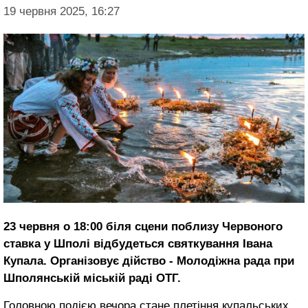
19 червня 2025, 16:27
23 червня о 18:00 біля сцени поблизу Червоного
ставка у Шполі відбудеться святкування Івана
Купала. Організовує дійство - Молодіжна рада при
Шполянській міській раді ОТГ.
Головною подією вечора стане плетіння купальських