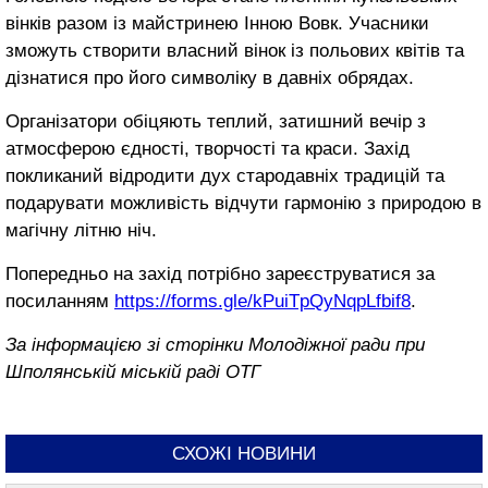
вінків разом із майстринею Інною Вовк. Учасники
зможуть створити власний вінок із польових квітів та
дізнатися про його символіку в давніх обрядах.
Організатори обіцяють теплий, затишний вечір з
атмосферою єдності, творчості та краси. Захід
покликаний відродити дух стародавніх традицій та
подарувати можливість відчути гармонію з природою в
магічну літню ніч.
Попередньо на захід потрібно зареєструватися за
посиланням
https://forms.gle/kPuiTpQyNqpLfbif8
.
За інформацією зі сторінки Молодіжної ради при
Шполянській міській раді ОТГ
СХОЖІ НОВИНИ