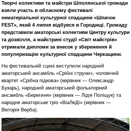
Творчі колективи та майстри Шполянської громади
взяли участь в обласному фестивалі
нематеріальної культурної спадщини «Шпачок
FEST», який 4 липня відбувся в Городищі. Громаду
представили аматорські колективи Центру культури
та дозвілля, а майстрині студії «Світ майстрів»
отримали дипломи за внесок у збереження й
популяризацію культурної спадщини Черкащини.
На фестивальній сцені виступили народний
аматорський ансамбль «Срібні струни», чоловічий
квартет «Срібна підкова» (керівник — Олександр
Букарь), народний аматорський фольклорний
ансамбль «Берегиня» (керівник — Лідія Поліщук) та
народне аматорське тріо «ВіаЛеДі» (керівник —
Вікторія Верба).