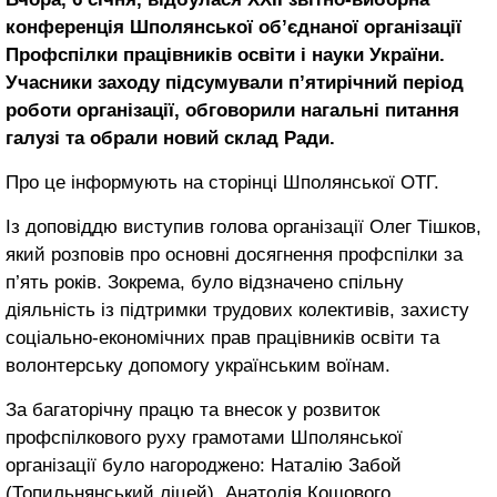
конференція Шполянської об’єднаної організації
Профспілки працівників освіти і науки України.
Учасники заходу підсумували п’ятирічний період
роботи організації, обговорили нагальні питання
галузі та обрали новий склад Ради.
Про це інформують на сторінці Шполянської ОТГ.
Із доповіддю виступив голова організації Олег Тішков,
який розповів про основні досягнення профспілки за
п’ять років. Зокрема, було відзначено спільну
діяльність із підтримки трудових колективів, захисту
соціально-економічних прав працівників освіти та
волонтерську допомогу українським воїнам.
За багаторічну працю та внесок у розвиток
профспілкового руху грамотами Шполянської
організації було нагороджено: Наталію Забой
(Топильнянський ліцей), Анатолія Кошового