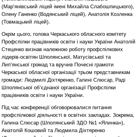
(Мар’янівський ліцей імені Михайла Слабошпицького),
Олену Ганенко (Водянський ліцей), Анатолія Козленка
(Товмацький ліцей).
Окрім цього, голова Черкаського обласного комітету
Профспілки працівників освіти і науки України Анатолій
Стеценко визнав належною роботу профспілкових
лідерів-освітян Шполянської, Матусівської та
Лип’янської громад та вручив Почесні грамоти
Черкаської обласної організації трьом представникам
громади: Людмилі Діхтяренко, Галині Слюсар, Раді
Шполянської об’єднаної організації Профспілки
працівників освіти і науки України.
Під час конференції обговорювалися питання
профспілкової діяльності в освітніх закладах. Зокрема,
Галина Слюсар (Шполянський ЗДО №1 «Ялинка»),
Анатолій Кошовий та Людмила Діхтяренко