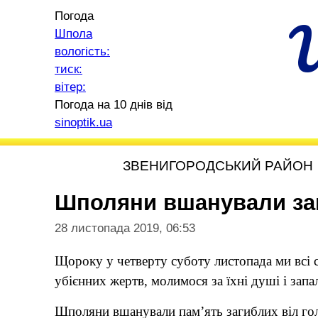
Погода
Шпола
вологість:
тиск:
вітер:
Погода на 10 днів від
sinoptik.ua
ЗВЕНИГОРОДСЬКИЙ РАЙОН
Шполяни вшанували заг
28 листопада 2019, 06:53
Щороку у четверту суботу листопада ми всі 
убієнних жертв, молимося за їхні душі і запал
Шполяни вшанували пам’ять загиблих віл гол