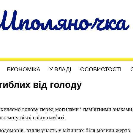
Шполяночка
ЕКОНОМІКА
У ВЛАДІ
ОСОБИСТОСТІ
иблих від голоду
схиляємо голову перед могилами і пам’ятними знаками
юємо у вікні свічу пам’яті.
одоморів, взяли участь у мітингах біля могили жертв