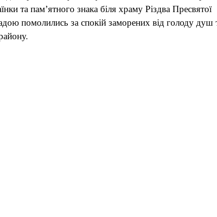
нки та пам’ятного знака біля храму Різдва Пресвятої
адою помолились за спокій заморених від голоду душ 
району.