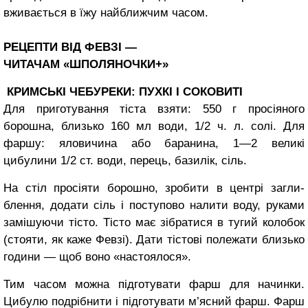
вживається в їжу най­ближчим часом.
РЕЦЕПТИ
ВІД ФЕВЗІ —
ЧИТАЧАМ
«ШПОЛЯНОЧКИ+»
КРИМСЬКІ
ЧЕБУРЕКИ: ПУХКІ
І СОКОВИТІ
Для приготування тіста взяти: 550 г просіяного
борошна, близько 160 мл води, 1/2 ч. л. солі. Для
фаршу: яловичина або баранина, 1—2 великі
цибулини 1/2 ст. води, пе­рець, базилік, сіль.
На стіл просіяти борош­но, зробити в центрі загли­
блення, додати сіль і посту­пово налити воду, руками
замішуючи тісто. Тісто має зібратися в тугий колобок
(стояти, як каже Февзі). Дати тістові полежати близько
го­дини — щоб воно «настоя­лося».
Тим часом можна підготувати фарш для начинки.
Цибулю подрібнити і підготувати м’ясний фарш. Фарш