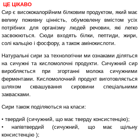
ЦЕ ЦІКАВО
Сир є висококалорійним білковим продуктом, який має
велику поживну цінність, обумовлену вмістом усіх
потрібних для організму людей ре­човин, які легко
засвоюються. Сюди входять білки, пептиди, жири,
солі кальцію і фосфору, а також амінокислоти.
Натуральні сири за технологічни ми ознаками діляться
на сичужні та кисломолочні продукти. Сичужний сир
виробляється при згортанні мо­лока сичужними
ферментами. Кисло­молочний продукт виготовляється
шляхом сквашування сировини спеціальними
заквасками.
Сири також поділяються на кла­си:
• твердий (сичужний, що має тверду консистенцію);
• напівтвердий (сичужний, що має щільну
консистенцію );