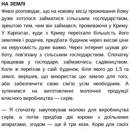
НА ЗЕМЛІ
Февзі розповідає, що на новому місці проживання йому
дуже хотілося займати­ся сільським господарством,
зрештою тим, чим він за­ймався, проживаючи у Кри­му.
У Карпатах, куди з Кри­му переїхало більшість його
земляків і родичів, придбати будинок через високі ціни
на нерухомість дуже важко. Через інтернет шукав ро­
боту, пов’язану з сільським господарством. Спочатку
працював у господаря, за­ймаючись садівництвом.
Коли ж переїхав у свій буди­нок, біля якого до 1,5 га
землі, вирішив, що використає цю землю для того,
аби за­безпечити свою сім’ю усім необхідним. А
зупинився на виготовленні молочної продукції
власного виробництва — сирів.
— Я спочатку закупову­вав молоко для виробництва
сирів, а потім придбав дві ко­рови з доїльними
апаратами, згодом — ще й три кози. Корм для своїх