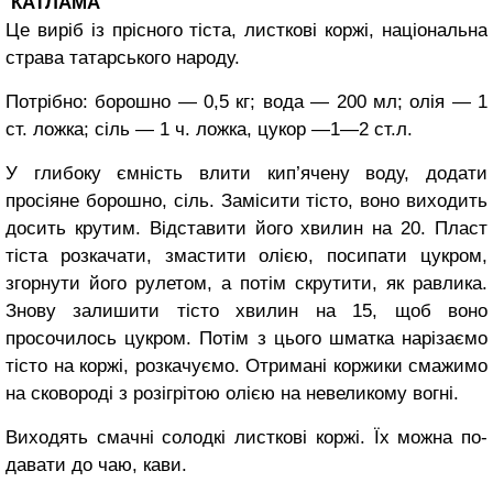
КАТЛАМА
Це виріб із прісного тіста, листкові коржі, національна
страва та­тарського народу.
Потрібно: борошно — 0,5 кг; вода — 200 мл; олія — 1
ст. ложка; сіль — 1 ч. ложка, цукор —1—2 ст.л.
У глибоку ємність вли­ти кип’ячену воду, додати
просіяне борошно, сіль. Замісити тісто, воно ви­ходить
досить крутим. Відставити його хвилин на 20. Пласт
тіста розкачати, змастити олією, посипати цукром,
згорнути його ру­летом, а потім скрутити, як равлика.
Знову залишити тісто хвилин на 15, щоб воно
просочилось цукром. Потім з цього шматка нарізаємо
тісто на коржі, розкачуємо. Отримані коржики смажимо
на сковороді з розігрітою олією на невеликому вогні.
Виходять смачні солодкі листкові коржі. Їх можна по­
давати до чаю, кави.