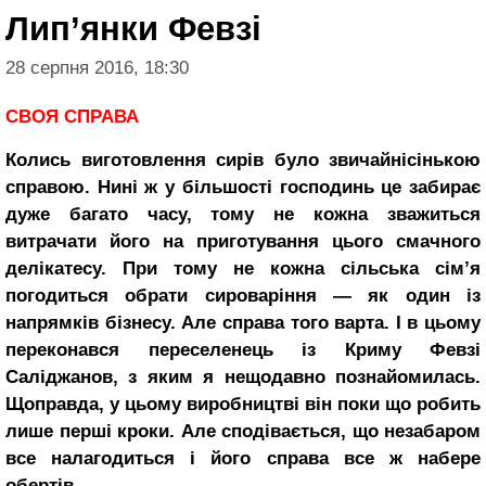
Лип’янки Февзі
28 серпня 2016, 18:30
СВОЯ СПРАВА
Колись виготовлен­ня сирів було звичайнісінькою
справою. Нині ж у більшості господинь це забирає
дуже багато часу, тому не кожна зва­житься
витрачати його на приготування цього смачного
делікатесу. При тому не кожна сільська сім’я
погодиться обрати сироваріння — як один із
напрямків бізнесу. Але справа того варта. І в цьому
пере­конався переселенець із Криму Февзі
Саліджанов, з яким я нещодавно по­знайомилась.
Щоправда, у цьому виробництві він поки що робить
лише перші кроки. Але сподівається, що неза­баром
все налагодиться і його справа все ж набе­ре
обертів.