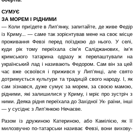
СУМУЄ
ЗА МОРЕМ І РІДНИМИ
— Коли приїдете в Лип’янку, запитайте, де живе Федір
із Криму... — саме так зорієнтував мене на своє місце
про­живання Февзі перед поїздкою до нього. У селі,
куди рік тому переїхала сім’я Саліджанових, ім’я
кримського татарина одра­зу ж перелаштували на
український лад і назива­ють Федором. Сам він за цей
час вже освоївся і при­жився у Лип’янці, але свя­то
дотримується культури та традицій свого народу. І, як
сам зізнався, дуже сумує за морем, за своєю мамою,
рідними, які зали­шилися у Криму, і мріє про зустріч з
ними. Деяка рідня переїхала до Західної Ук- раїни, інші
— у сусіднє з Лип’янкою Нечаєве.
Разом із дружиною Ка­териною, або Камілією, як її
милозвучно по-татарськи називає Февзі, вони вихову­