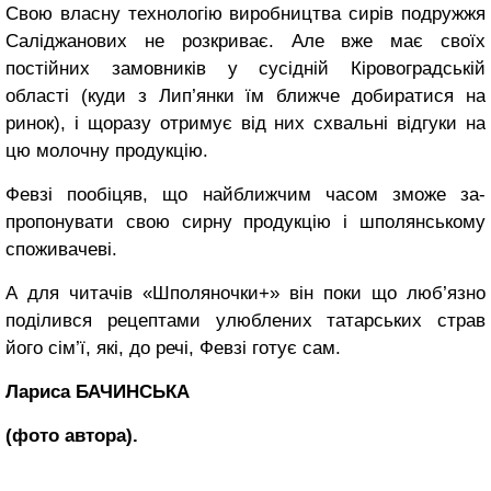
Свою власну технологію виробництва сирів подружжя
Саліджанових не розкриває. Але вже має своїх
постійних замовників у сусідній Кіровоградській
області (куди з Лип’янки їм ближче добиратися на
ринок), і що­разу отримує від них схвальні відгуки на
цю молочну продукцію.
Февзі пообіцяв, що най­ближчим часом зможе за­
пропонувати свою сирну продукцію і шполянському
споживачеві.
А для читачів «Шполяноч­ки+» він поки що люб’язно
поділився рецептами улюблених татарських страв
його сім’ї, які, до речі, Февзі готує сам.
Лариса БАЧИНСЬКА
(фото автора).