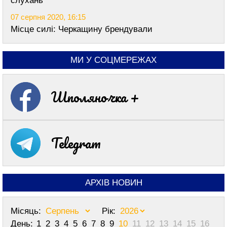
слухань
07 серпня 2020, 16:15
Місце силі: Черкащину брендували
МИ У СОЦМЕРЕЖАХ
Шполяночка +
Telegram
АРХІВ НОВИН
Місяць:
Рік:
День:
1
2
3
4
5
6
7
8
9
10
11
12
13
14
15
16