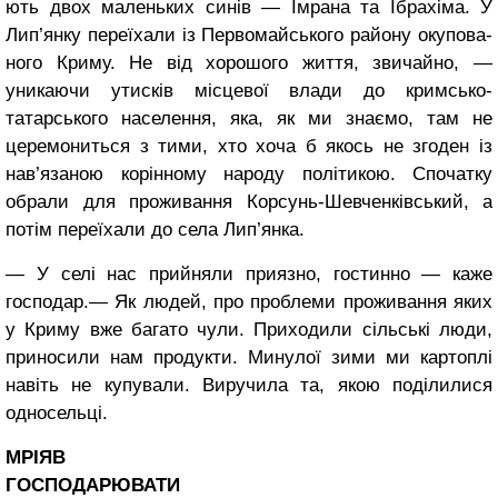
ють двох маленьких синів — Імрана та Ібрахіма. У
Лип’янку переїхали із Перво­майського району окупова­
ного Криму. Не від хорошого життя, звичайно, —
уника­ючи утисків місцевої влади до кримсько-
татарського на­селення, яка, як ми знаємо, там не
церемониться з тими, хто хоча б якось не згоден із
нав’язаною корінному народу політикою. Спочатку
обрали для проживання Корсунь-Шевченківський, а
потім переїхали до села Лип’янка.
— У селі нас прийняли приязно, гостинно — каже
господар.— Як людей, про проблеми проживання яких
у Криму вже багато чули. При­ходили сільські люди,
прино­сили нам продукти. Минулої зими ми картоплі
навіть не купували. Виручила та, якою поділилися
односельці.
МРІЯВ
ГОСПОДАРЮВАТИ