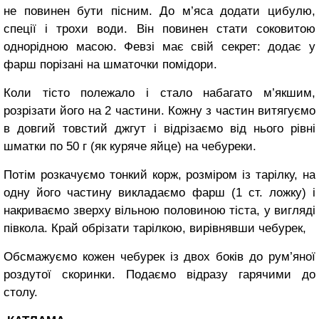
не повинен бути пісним. До м’яса додати цибу­лю,
спеції і трохи води. Він повинен стати соковитою
однорідною масою. Февзі має свій секрет: додає у
фарш порізані на шматочки помідори.
Коли тісто полежало і стало набагато м’якшим,
розрізати його на 2 частини. Кожну з частин витягуємо
в довгий товстий джгут і відрізаємо від нього рівні
шматки по 50 г (як куряче яйце) на чебуреки.
Потім розкачуємо тон­кий корж, розміром із тарілку, на
одну його частину викладаємо фарш (1 ст. ложку) і
накриваємо зверху вільною половиною тіста, у вигляді
півкола. Край обрізати тарілкою, вирівнявши чебурек,
Обсмажуємо кожен чебу­рек із двох боків до рум’яної
роздутої скоринки. Подаємо відразу гарячими до
столу.