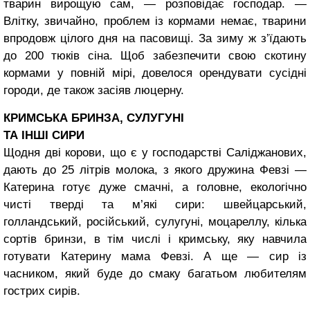
тварин вирощую сам, — розповідає господар. —
Влітку, звичайно, проблем із кормами немає, твари­ни
впродовж цілого дня на пасовищі. За зиму ж з’їдають
до 200 тюків сіна. Щоб забез­печити свою скотину
кормами у повній мірі, довелося орен­дувати сусідні
городи, де та­кож засіяв люцерну.
КРИМСЬКА БРИНЗА, СУЛУГУНІ
ТА ІНШІ СИРИ
Щодня дві корови, що є у господарстві Саліджанових,
дають до 25 літрів молока, з якого дружина Февзі —
Кате­рина готує дуже смачні, а го­ловне, екологічно
чисті тверді та м’які сири: швейцарський,
голландський, російський, сулугуні, моцареллу, кілька
сортів бринзи, в тім числі і кримську, яку навчила
готува­ти Катерину мама Февзі. А ще — сир із
часником, який буде до смаку багатьом любите­лям
гострих сирів.