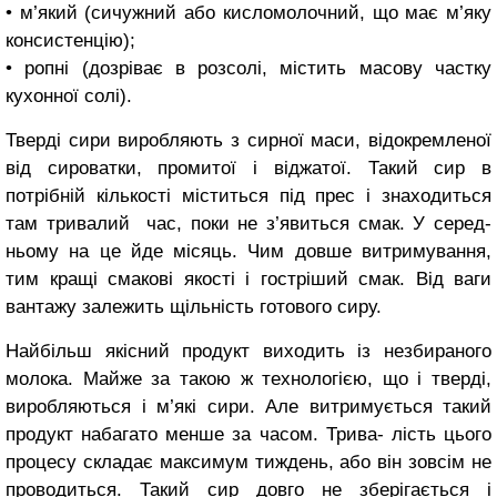
• м’який (сичужний або кисломо­лочний, що має м’яку
консистенцію);
• ропні (дозріває в розсолі, містить масову частку
кухонної солі).
Тверді сири виробляють з сирної маси, відокремленої
від сироват­ки, промитої і віджатої. Такий сир в
потрібній кількості міститься під прес і знаходиться
там тривалий час, поки не з’явиться смак. У серед­
ньому на це йде місяць. Чим довше витримування,
тим кращі смакові якості і гостріший смак. Від ваги
вантажу залежить щільність гото­вого сиру.
Найбільш якісний продукт вихо­дить із незбираного
молока. Май­же за такою ж технологією, що і тверді,
виробляються і м’які сири. Але витримується такий
продукт набагато менше за часом. Трива- лість цього
процесу складає максимум тиждень, або він зовсім не
проводиться. Такий сир довго не зберігається і