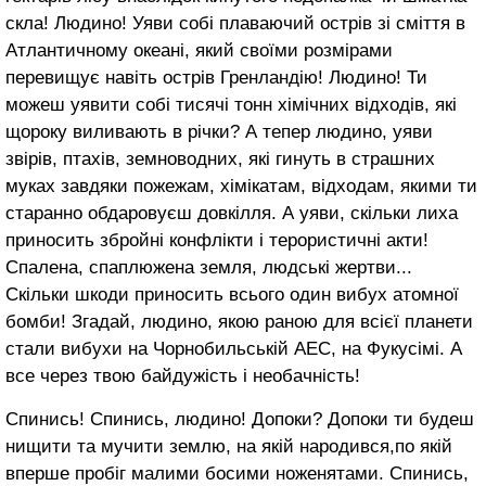
скла! Людино! Уяви собі плаваючий острів зі сміття в
Атлантичному океані, який своїми розмірами
перевищує навіть острів Гренландію! Людино! Ти
можеш уявити собі тисячі тонн хімічних відходів, які
щороку виливають в річки? А тепер людино, уяви
звірів, птахів, земноводних, які гинуть в страшних
муках завдяки пожежам, хімікатам, відходам, якими ти
старанно обдаровуєш довкілля. А уяви, скільки лиха
приносить збройні конфлікти і терористичні акти!
Спалена, спаплюжена земля, людські жертви...
Скільки шкоди приносить всього один вибух атомної
бомби! Згадай, людино, якою раною для всієї планети
стали вибухи на Чорнобильській АЕС, на Фукусімі. А
все через твою байдужість і необачність!
Спинись! Спинись, людино! Допоки? Допоки ти будеш
нищити та мучити землю, на якій народився,по якій
вперше пробіг малими босими ноженятами. Спинись,