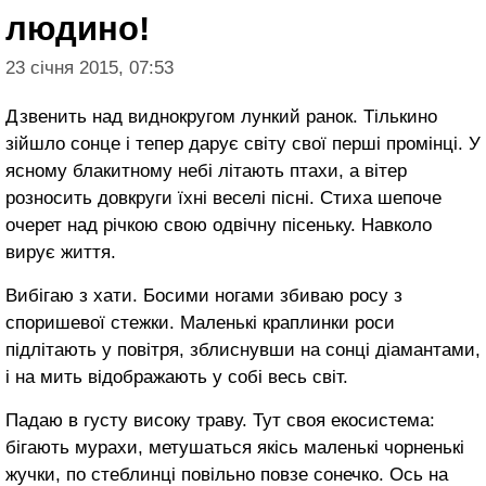
людино!
23 січня 2015, 07:53
Дзвенить над виднокругом лункий ранок. Тількино
зійшло сонце і тепер дарує світу свої перші промінці. У
ясному блакитному небі літають птахи, а вітер
розносить довкруги їхні веселі пісні. Стиха шепоче
очерет над річкою свою одвічну пісеньку. Навколо
вирує життя.
Вибігаю з хати. Босими ногами збиваю росу з
споришевої стежки. Маленькі краплинки роси
підлітають у повітря, зблиснувши на сонці діамантами,
і на мить відображають у собі весь світ.
Падаю в густу високу траву. Тут своя екосистема:
бігають мурахи, метушаться якісь маленькі чорненькі
жучки, по стеблинці повільно повзе сонечко. Ось на