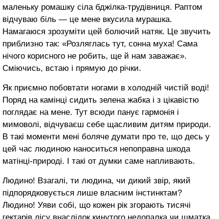
маленьку ромашку сіла бджілка-трудівниця. Раптом
відчуваю біль — це мене вкусила мурашка.
Намагаюся зрозуміти цей болючий натяк. Це звучить
приблизно так: «Розляглась тут, сонна муха! Сама
нічого корисного не робить, ще й нам заважає».
Сміючись, встаю і прямую до річки.
Як приємно побовтати ногами в холодній чистій воді!
Поряд на камінці сидить зелена жабка і з цікавістю
поглядає на мене. Тут всюди панує гармонія і
мимоволі, відчуваєш себе щасливим дитям природи.
В такі моменти мені боляче думати про те, що десь у
цей час людиною наноситься непоправна шкода
матінці-природі. І такі от думки саме напливають.
Людино! Взагалі, ти людина, чи дикий звір, який
підпорядковується лише власним інстинктам?
Людино! Уяви собі, що кожен рік згорають тисячі
гектарів лісу внаслідок кинутого недопалка чи шматка