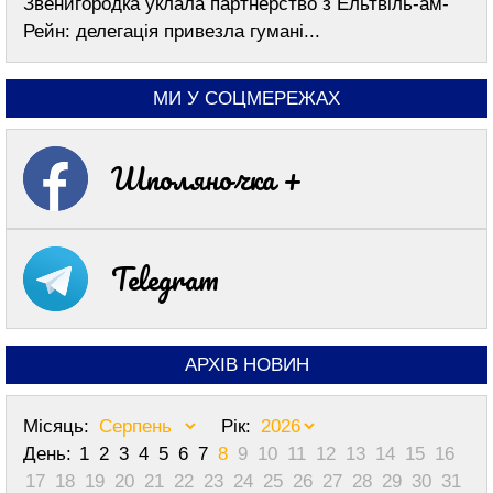
Звенигородка уклала партнерство з Ельтвіль-ам-
Рейн: делегація привезла гумані...
МИ У СОЦМЕРЕЖАХ
Шполяночка +
Telegram
АРХІВ НОВИН
Місяць:
Рік:
День:
1
2
3
4
5
6
7
8
9
10
11
12
13
14
15
16
17
18
19
20
21
22
23
24
25
26
27
28
29
30
31