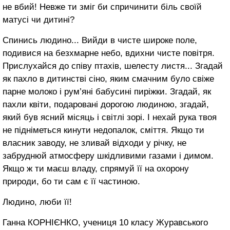
не вбий! Невже ти зміг би спричинити біль своїй
матусі чи дитині?
Спинись людино... Вийди в чисте широке поле,
подивися на безхмарне небо, вдихни чисте повітря.
Прислухайся до співу птахів, шелесту листя... Згадай
як пахло в дитинстві сіно, яким смачним було свіже
парне молоко і рум’яні бабусині пиріжки. Згадай, як
пахли квіти, подаровані дорогою людиною, згадай,
який був ясний місяць і світлі зорі. І нехай рука твоя
не підніметься кинути недопалок, сміття. Якщо ти
власник заводу, не зливай відходи у річку, не
забруднюй атмосферу шкідливими газами і димом.
Якщо ж ти маєш владу, спрямуй її на охорону
природи, бо ти сам є її частиною.
Людино, люби її!
Ганна КОРНІЄНКО, учениця 10 класу Журавського