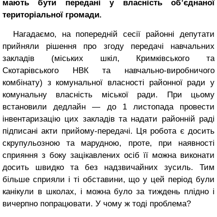
мають бути передані у власність об’єднаної
територіальної громади.
Нагадаємо, на попередній сесії районні депутати
прийняли рішення про згоду передачі навчальних
закладів (міських шкіл, Кримківського та
Скотарівського НВК та навчально-виробничого
комбінату) з комунальної власності районної ради у
комунальну власність міської ради. При цьому
встановили дедлайн — до 1 листопада провести
інвентаризацію цих закладів та надати районній раді
підписані акти прийому-передачі. Ця робота є досить
скрупульозною та марудною, проте, при наявності
сприяння з боку зацікавлених осіб її можна виконати
досить швидко та без надзвичайних зусиль. Тим
більше сприяли і ті обставини, що у цей період були
канікули в школах, і можна було за тиждень плідно і
вичерпно попрацювати. У чому ж тоді проблема?