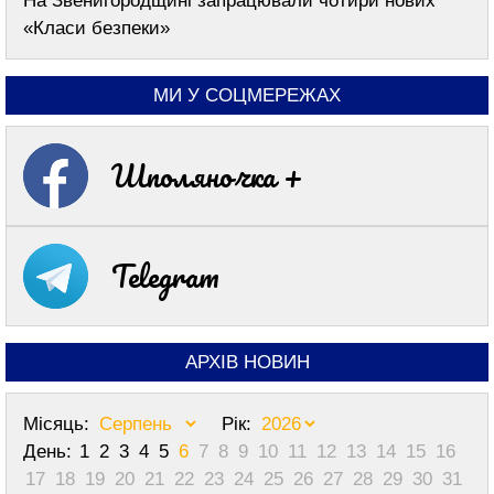
На Звенигородщині запрацювали чотири нових
«Класи безпеки»
МИ У СОЦМЕРЕЖАХ
Шполяночка +
Telegram
АРХІВ НОВИН
Місяць:
Рік:
День:
1
2
3
4
5
6
7
8
9
10
11
12
13
14
15
16
17
18
19
20
21
22
23
24
25
26
27
28
29
30
31