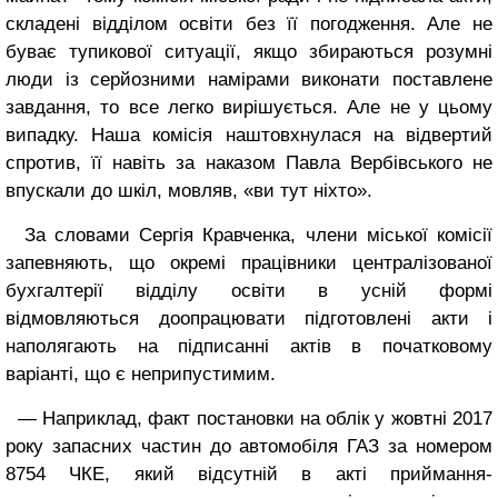
складені відділом освіти без її погодження. Але не
буває тупикової ситуації, якщо збираються розумні
люди із серйозними намірами виконати поставлене
завдання, то все легко вирішується. Але не у цьому
випадку. Наша комісія наштовхнулася на відвертий
спротив, її навіть за наказом Павла Вербівського не
впускали до шкіл, мовляв, «ви тут ніхто».
За словами Сергія Кравченка, члени міської комісії
запевняють, що окремі працівники централізованої
бухгалтерії відділу освіти в усній формі
відмовляються доопрацювати підготовлені акти і
наполягають на підписанні актів в початковому
варіанті, що є неприпустимим.
— Наприклад, факт постановки на облік у жовтні 2017
року запасних частин до автомобіля ГАЗ за номером
8754 ЧКЕ, який відсутній в акті приймання-