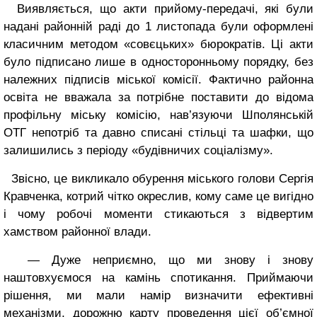
Виявляється, що акти прийому-передачі, які були
надані районній раді до 1 листопада були оформлені
класичним методом «совєцьких» бюрократів. Ці акти
було підписано лише в односторонньому порядку, без
належних підписів міської комісії. Фактично районна
освіта не вважала за потрібне поставити до відома
профільну міську комісію, нав’язуючи Шполянській
ОТГ непотріб та давно списані стільці та шафки, що
залишились з періоду «будівничих соціалізму».
Звісно, це викликало обурення міського голови Сергія
Кравченка, котрий чітко окреслив, кому саме це вигідно
і чому робочі моменти стикаються з відвертим
хамством районної влади.
— Дуже неприємно, що ми знову і знову
наштовхуємося на камінь спотикання. Приймаючи
рішення, ми мали намір визначити ефективні
механізми, дорожню карту проведення цієї об’ємної