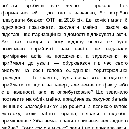
роботи, зробити все чесно і прозоро, без
формальностей. І до того ж завчасно, бо потрібно
планувати бюджет ОТГ на 2018 рік. Дві комісії мали б
одночасно працювати, рахувати майно і разом на
підставі інвентаризаційної відомості підписувати акти.
Але такі наміри з боку відділу освіти не були
позитивно сприйняті, нам навіть не надавали
примірники актів на погодження, а зауваження не
приймали до уваги, — обурювався під час свого
виступу на сесії голова об’єднаної територіальної
громади. — То скажіть, будь ласка, хто погодиться
приймати те, що є на папері, але немає по факту, або
є в наявності, але не оприбутковане? Що заважало
поставити на облік майно, придбане за рахунок батьків
чи інших благодійників? Що робити із великою купою
мотлоху, яким забиті горища, підвали і підсобні
приміщення? Хіба немає правил списання неліквідного
майна? Тому комісія міської ради і не підписала акти,