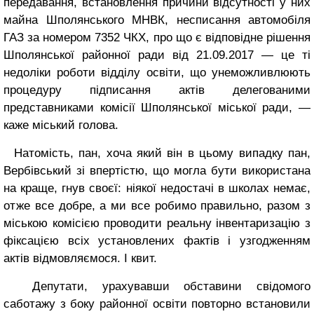
передавання, встановлення причини відсутності у них
майна Шполянського МНВК, несписання автомобіля
ГАЗ за номером 7352 ЧКХ, про що є відповідне рішення
Шполянської районної ради від 21.09.2017 — це ті
недоліки роботи відділу освіти, що унеможливлюють
процедуру підписання актів делегованими
представниками комісії Шполянської міської ради, —
каже міський голова.
Натомість, пан, хоча який він в цьому випадку пан,
Вербівський зі впертістю, що могла бути використана
на краще, гнув своєї: ніякої недостачі в школах немає,
отже все добре, а ми все робимо правильно, разом з
міською комісією проводити реальну інвентаризацію з
фіксацією всіх установлених фактів і узгодженням
актів відмовляємося. І квит.
Депутати, урахувавши обставини свідомого
саботажу з боку районної освіти повторно встановили