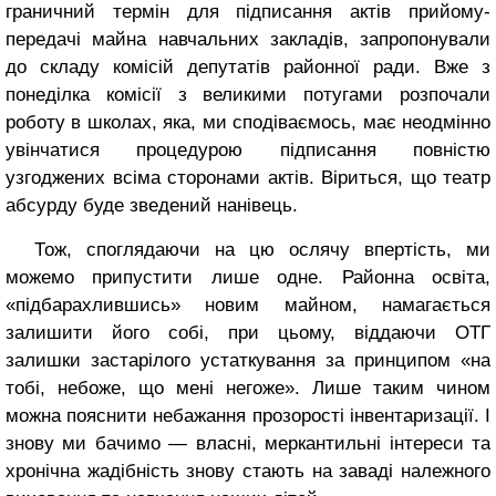
граничний термін для підписання актів прийому-
передачі майна навчальних закладів, запропонували
до складу комісій депутатів районної ради. Вже з
понеділка комісії з великими потугами розпочали
роботу в школах, яка, ми сподіваємось, має неодмінно
увінчатися процедурою підписання повністю
узгоджених всіма сторонами актів. Віриться, що театр
абсурду буде зведений нанівець.
Тож, споглядаючи на цю ослячу впертість, ми
можемо припустити лише одне. Районна освіта,
«підбарахлившись» новим майном, намагається
залишити його собі, при цьому, віддаючи ОТГ
залишки застарілого устаткування за принципом «на
тобі, небоже, що мені негоже». Лише таким чином
можна пояснити небажання прозорості інвентаризації. І
знову ми бачимо — власні, меркантильні інтереси та
хронічна жадібність знову стають на заваді належного