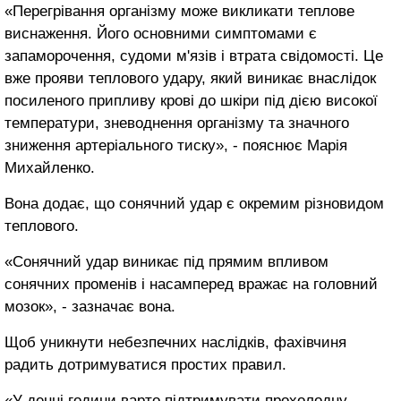
«Перегрівання організму може викликати теплове
виснаження. Його основними симптомами є
запаморочення, судоми м'язів і втрата свідомості. Це
вже прояви теплового удару, який виникає внаслідок
посиленого припливу крові до шкіри під дією високої
температури, зневоднення організму та значного
зниження артеріального тиску», - пояснює Марія
Михайленко.
Вона додає, що сонячний удар є окремим різновидом
теплового.
«Сонячний удар виникає під прямим впливом
сонячних променів і насамперед вражає на головний
мозок», - зазначає вона.
Щоб уникнути небезпечних наслідків, фахівчиня
радить дотримуватися простих правил.
«У денні години варто підтримувати прохолодну