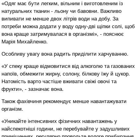
«Одяг має бути легким, вільним і виготовленим із
натуральних тканин - льону чи бавовни. Важливо
випивати не менше двох літрів води на добу. За
потреби можна додати у воду одну-дві щіпки солі, щоб
вона краще затримувалася в організмі», - пояснює
Марія Михайленко.
Особливу увагу вона радить приділити харчуванню.
«У спеку краще відмовитися від алкоголю та газованих
напоїв, обмежити жирну, солону, білкову їжу й цукор.
Натомість варто частіше вживати свіжі овочі та
фрукти», - зазначає вона.
Також фахівчиня рекомендує менше навантажувати
організм.
«Уникайте інтенсивних фізичних навантажень у
найспекотніші години, не перебувайте у задушливих
приміщеннях, регулярно проводьте вологе прибирання,