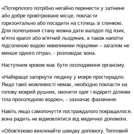
«Потерпілого потрібно негайно перенести у затінене
або добре провітрюване місце, покласти
горизонтально або посадити на стілець зі спинкою.
Для полегшення стану можна дати валідол під язик,
м'ятні краплі або м'ятний льодяник, а також напоїти
підсоленою водою невеликими порціями – загалом не
менше одного літра», - розповідає вона.
Наступним кроком має бути охолодження організму.
«Найкраще загорнути людину у мокре простирадло.
Якщо такої можливості немає, необхідно покласти на
голову мокрий рушник, змочити одяг і відкриті ділянки
тіла прохолодною водою», - зазначає фахівчиня.
Навіть якщо самопочуття постраждалого покращилося,
вона радить не відмовлятися від медичної допомоги.
«Обов'язково викликайте швидку допомогу. Тепловий