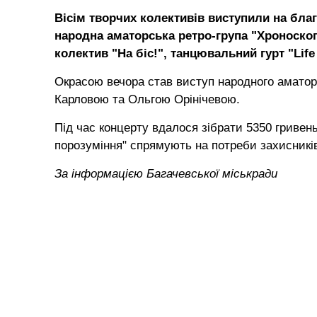
Вісім творчих колективів виступили на благ
народна аматорська ретро-група "Хроноскоп"
колектив "На біс!", танцювальний гурт "Life 
Окрасою вечора став виступ народного аматор
Карловою та Ольгою Орінічевою.
Під час концерту вдалося зібрати 5350 гривень
порозуміння" спрямують на потреби захисників
За інформацією Багачевської міськради