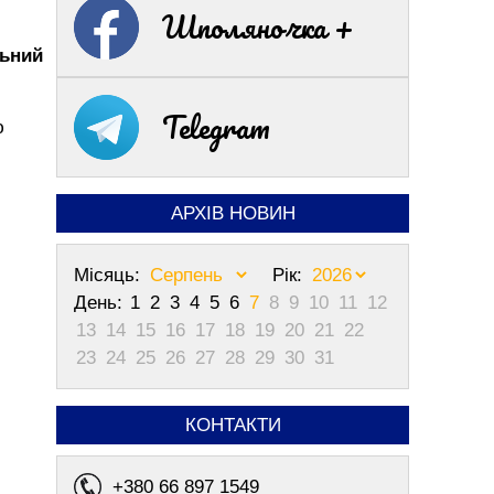
Шполяночка +
льний
Telegram
ю
АРХІВ НОВИН
Місяць:
Рік:
День:
1
2
3
4
5
6
7
8
9
10
11
12
13
14
15
16
17
18
19
20
21
22
23
24
25
26
27
28
29
30
31
КОНТАКТИ
+380 66 897 1549