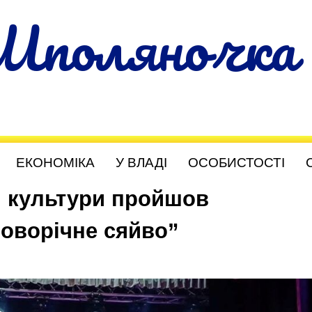
Шполяночка
ЕКОНОМІКА
У ВЛАДІ
ОСОБИСТОСТІ
і культури пройшов
Новорічне сяйво”