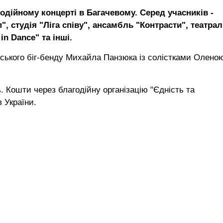
одійному концерті в Багачевому. Серед учасників -
, студія "Ліга співу", ансамбль "Контрасти", театра
in Dance" та інші.
ського біг-бенду Михайла Панзюка із солістками Олено
. Кошти через благодійну організацію "Єдність та
 України.