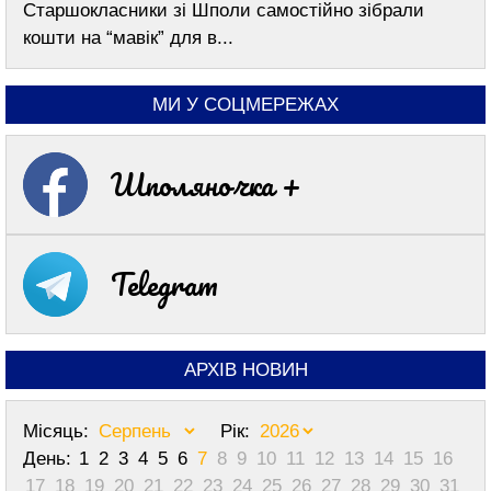
Старшокласники зі Шполи самостійно зібрали
кошти на “мавік” для в...
МИ У СОЦМЕРЕЖАХ
Шполяночка +
Telegram
АРХІВ НОВИН
Місяць:
Рік:
День:
1
2
3
4
5
6
7
8
9
10
11
12
13
14
15
16
17
18
19
20
21
22
23
24
25
26
27
28
29
30
31