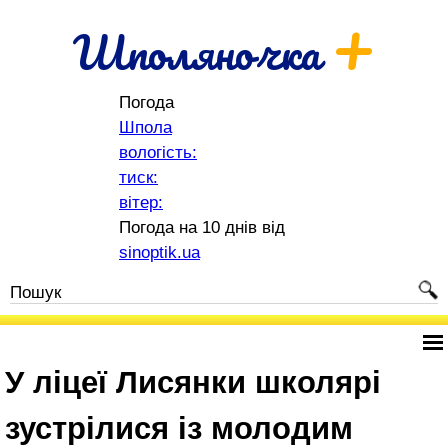
+
Шполяночка
Погода
Шпола
вологість:
тиск:
вітер:
Погода на 10 днів від
sinoptik.ua
У ліцеї Лисянки школярі
зустрілися із молодим