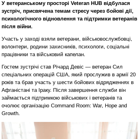
У ветеранському просторі Veteran HUB відбулася
зустріч, присвячена темам стресу через бойові дії,
психологічного відновлення та підтримки ветеранів
після війни.
Участь у заході взяли ветерани, військовослужбовці,
волонтери, родини захисників, психологи, соціальні
працівники та військовий капелан.
Гостем зустрічі став Річард Девіс — ветеран Сил
спеціальних операцій США, який прослужив в армії 20
років та брав участь у шести бойових відрядженнях в
Афганістані та Іраку. Після завершення служби він
займається підтримкою військових і ветеранів та
очолює організацію Command Room: War, Hope and
Growth.