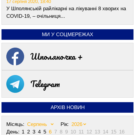
17 серпня 2020, 18:40
У Шполянській райлікарні на лікуванні 8 хворих на
COVID-19, – очільниця...
МИ У СОЦМЕРЕЖАХ
Шполяночка +
Telegram
АРХІВ НОВИН
Місяць:
Рік:
День:
1
2
3
4
5
6
7
8
9
10
11
12
13
14
15
16