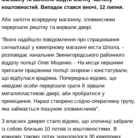
коштовностей. Випадок стався вночі, 12 липня.
Аби залізти всередину магазину, зловмисники
перерізали решітку та вирвали двері.
"Вночі надійшло повідомлення про спрацювання
сигналізації у ювелірному магазині міста Шпола, -
розповідає начальник Звенигородського районного
відділу поліції Олег Міщенко. - На місце першими
приїхали працівники поліції охорони і констатували,
що відбулася крадіжка. Попередньо відомо, що
невідомі особи перерізали грати й зірвали
металопластикові двері, аби пробратися у
приміщення. Наразі створено слідчо-оперативну групу,
яка займається пошуком зловмисників".
З власних джерел стало відомо, що злочинці забрали
із собою близько 10 лотків із коштовностями. В
кожному такому лотку знаходилося 30 ювелірних