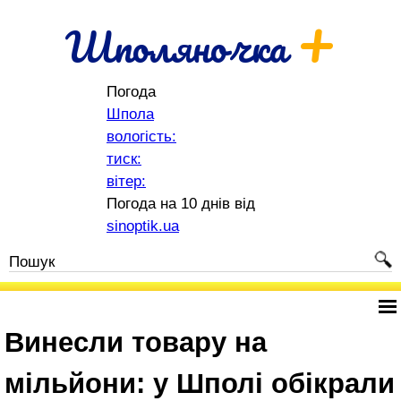
+
Шполяночка
Погода
Шпола
вологість:
тиск:
вітер:
Погода на 10 днів від
sinoptik.ua
Винесли товару на
мільйони: у Шполі обікрали