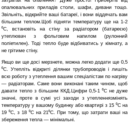
затратах на опалення? Дуже просто! Приберіть від
опалювальних приладів столи, шафи, дивани тощо.
Звільніть, відкрийте ваші батареї, і вони віддячать вам
більшим теплом.Щоб підняти температуру ще на 1-2
⁰С, встановіть на стіну за радіатором (батареєю)
утеплювач з фольговим напилом (рулонний
поліетилен). Тоді тепло буде відбиватись у кімнату, а
не грітиме стіну.
Якщо ви ще досі мерзнете, можна легко додати ще 0,5
⁰С. Утепліть відкриті ділянки трубопроводів і лишіть
всю роботу з утеплення вашим спеціалістам по нагріву
— радіаторам. Саме вони виконані таким чином, щоб
давати тепло з більшим ККД.Цифри 0,5-1 ⁰С не дуже
значні, проте в сумі усі заходи з утепленнязмінять
температуру у вашому будинку або квартирі з 15 ⁰С на
19 ⁰С, з 18 ⁰С на 21⁰С. При тому, що затрати ваші на
збереження тепла — мінімальні.