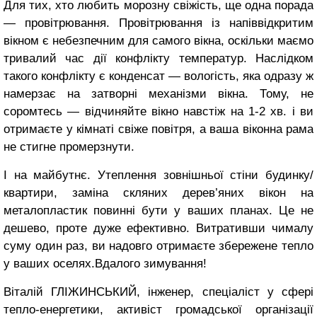
Для тих, хто любить морозну свіжість, ще одна порада
— провітрювання. Провітрювання із напіввідкритим
вікном є небезпечним для самого вікна, оскільки маємо
тривалий час дії конфлікту температур. Наслідком
такого конфлікту є конденсат — вологість, яка одразу ж
намерзає на затворні механізми вікна. Тому, не
соромтесь — відчиняйте вікно навстіж на 1-2 хв. і ви
отримаєте у кімнаті свіже повітря, а ваша віконна рама
не стигне промерзнути.
І на майбутнє. Утеплення зовнішньої стіни будинку/
квартири, заміна скляних дерев’яних вікон на
металопластик повинні бути у ваших планах. Це не
дешево, проте дуже ефективно. Витративши чималу
суму один раз, ви надовго отримаєте збережене тепло
у ваших оселях.Вдалого зимування!
Віталій ГЛІЖИНСЬКИЙ, інженер, спеціаліст у сфері
тепло-енергетики, активіст громадської організації