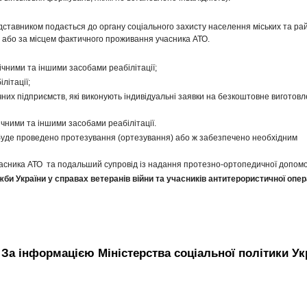
дставником подається до органу соціального захисту населення міських та ра
 або за місцем фактичного проживання учасника АТО.
ними та іншими засобами реабілітації;
літації;
их підприємств, які виконують індивідуальні заявки на безкоштовне виготов
ними та іншими засобами реабілітації.
буде проведено протезування (ортезування) або ж забезпечено необхідним
асника АТО та подальший супровід із надання протезно-ортопедичної допомо
 України у справах ветеранів війни та учасників антитерористичної опер
За інформацією Міністерства соціальної політики Ук