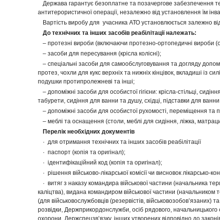
Держава гарантує безоплатне та позачергове забезпечення тех
антитерористичної операції, незалежно від установлення їм інва
Вартість виробу для учасника АТО установлюється залежно від
До технічних та інших засобів реабілітації належать:
– протезні вироби (включаючи протезно-ортопедичні вироби (о
– засоби для пересування (крісла колісні);
– спеціальні засоби для самообслуговування та догляду допомі
протез, чохли для кукс верхніх та нижніх кінцівок, вкладиші із сил
подушки протипролежневі та інші;
– допоміжні засоби для особистої гігієни: крісла-стільці, сидінн
табурети, сидіння для ванни та душу, східці, підставки для ванни
– допоміжні засоби для особистої рухомості, переміщення та пі
– меблі та оснащення (столи, меблі для сидіння, ліжка, матрац
Перелік необхідних документів
· для отримання технічних та інших засобів реабілітації
· паспорт (копія та оригінал);
· ідентифікаційний код (копія та оригінал);
· рішення військово-лікарської комісії чи висновок лікарсько-к
· витяг з наказу командира військової частини (начальника тер
каліцтва), видана командиром військової частини (начальником т
(для військовослужбовців (резервістів, військовозобов’язаних) т
розвідки, Держприкордонслужби, осіб рядового, начальницького 
охорони, Держспецзв’язку, інших утворених відповідно до законі