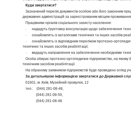
Куди звертатися?
Зазначений перелік документів особою або його законним пре
державних адміністрацій за зареєстрованим місцем проживання
Працівники органів соціального захисту населення:
· нададуть ґрунтовну консультацію щодо забезпечення техніч
· ознайомлять із каталогами технічних та інших засобів реабі
· ознайомлять із відповідним переліком протезно-ортопедичн
технічних та інших засобів реабілітації;
· видадуть направлення на забезпечення необхідними техніч
Особа обирає протезно-ортопедичне підприємство, на якому 
технічним засобом реабілітації.
На обраному заявником підприємстві буде проведено огляд уч
За детальнішою інформацією звертатися до Державної служби
01601, м. Київ, Музейний провулок, 12
тел.: (044) 281-08-48,
(044) 281-08-50,
(044) 281-08-48.