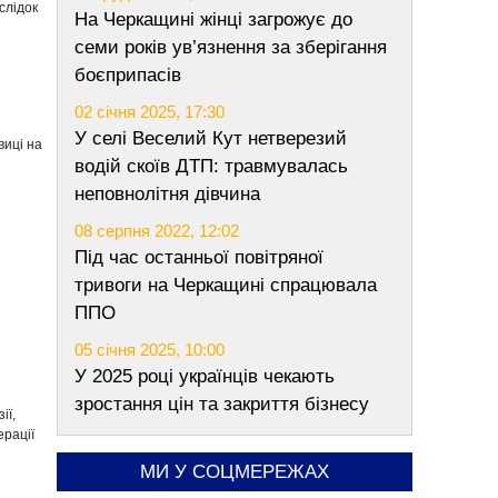
слідок
На Черкащині жінці загрожує до
семи років ув’язнення за зберігання
боєприпасів
02 січня 2025, 17:30
У селі Веселий Кут нетверезий
виці на
водій скоїв ДТП: травмувалась
неповнолітня дівчина
08 серпня 2022, 12:02
Під час останньої повітряної
тривоги на Черкащині спрацювала
ППО
05 січня 2025, 10:00
У 2025 році українців чекають
зростання цін та закриття бізнесу
ії,
ерації
МИ У СОЦМЕРЕЖАХ