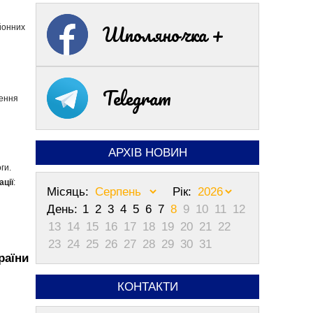
Шполяночка +
йонних
Telegram
лення
АРХІВ НОВИН
ги.
ації
:
Місяць:
Рік:
День:
1
2
3
4
5
6
7
8
9
10
11
12
13
14
15
16
17
18
19
20
21
22
23
24
25
26
27
28
29
30
31
раїни
КОНТАКТИ