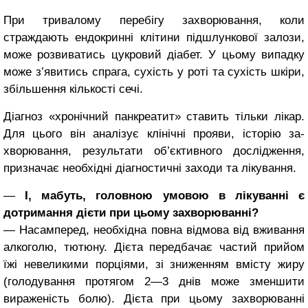
При тривалому перебігу захворю­вання, коли
страждають ендокринні клітини підшлункової залози,
може розвиватись цукровий діабет. У цьо­му випадку
може з’явитись спра­га, сухість у роті та сухість шкіри,
збільшення кількості сечі.
Діагноз «хронічний панкреатит» ставить тільки лікар.
Для цього він аналізує клінічні прояви, історію за­
хворювання, результати об’єктивного дослідження,
призначає необхідні діагностичні заходи та лікування.
―
І, мабуть, головною умовою в лікуванні є
дотримання дієти при цьому захворюванні?
― Насамперед, необхідна по­вна відмова від вживання
алкоголю, тютюну. Дієта передбачає частий прийом
їжі невеликими порціями, зі зниженням вмісту жиру
(голодування протягом 2—3 днів може зменшити
вираженість болю). Дієта при цьому захворюванні