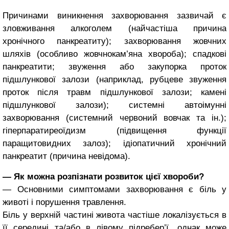
Причинами виникнення захво­рювання зазвичай є
зловживання алкоголем (найчастіша причина
хронічного панкреатиту); захворю­вання жовчних
шляхів (особливо жовчнокам’яна хвороба); спадкові
панкреатити; звуження або заку­порка проток
підшлункової залози (наприклад, рубцеве звуження
про­ток після травм підшлункової за­лози; камені
підшлункової залози); системні автоімунні
захворювання (системний червоний вовчак та ін.);
гіперпаратиреоїдизм (підвищення функції
паращитовидних залоз); ідіопатичний хронічний
панкреатит (при­чина невідома).
― Як можна розпізнати розви­ток цієї хвороби?
― Основними симптомами захво­рювання є біль у
животі і порушення травлення.
Біль у верхній частині живота частіше локалізується в
її середині та/або в лівому підребер’ї, однак може