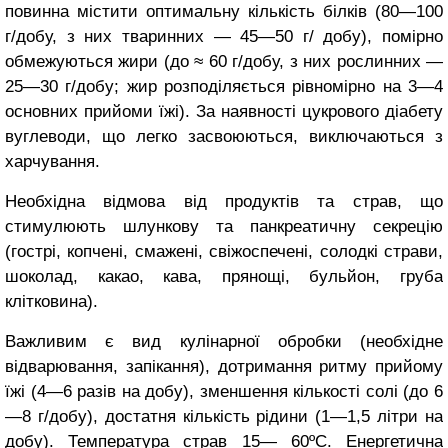
повинна містити оп­тимальну кількість білків (80—100
г/добу, з них тваринних — 45—50 г/ добу), помірно
обмежуються жири (до ≈ 60 г/добу, з них рослинних —
25—30 г/добу; жир розподіляється рівномірно на 3—4
основних при­йоми їжі). За наявності цукрового діабету
вуглеводи, що легко засвою­ються, виключаються з
харчування.
Необхідна відмова від продуктів та страв, що
стимулюють шлункову та панкреатичну секрецію
(гострі, копчені, смажені, свіжоспечені, солодкі страви,
шоколад, какао, кава, прянощі, бульйон, груба
клітковина).
Важливим є вид кулінарної об­робки (необхідне
відварювання, запікання), дотримання ритму прийому
їжі (4—6 разів на добу), зменшення кількості солі (до 6
—8 г/добу), до­статня кількість рідини (1—1,5 літри на
добу). Температура страв 15— 60ºС. Енергетична