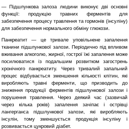
― Підшлункова залоза люди­ни виконує дві основні
функції: продукцію травних ферментів для
забезпечення процесу травлення та гормонів (інсуліну)
для забезпечен­ня нормального обміну глюкози.
Панкреатит ― це тривале уповільнене запалення
тканини підшлункової залози. Періодично під впливом
вживання алкоголю, жирної, гострої їжі запалення може
посилю­ватися із подальшим розвитком за­гострень
хронічного панкреатиту. Через тривалий запальний
процес відбувається зменшення кількості клітин, які
виробляють травні фер­менти, що призводить до
зниження продукції ферментів підшлункової залози і
порушення травлення. Че­рез деякий час (зазвичай
через кілька років) запалення зачіпає і острівці
лангерганса підшлункової залози, які виробляють
інсулін, тому зменшується продукція інсуліну і
розвивається цукровий діабет.