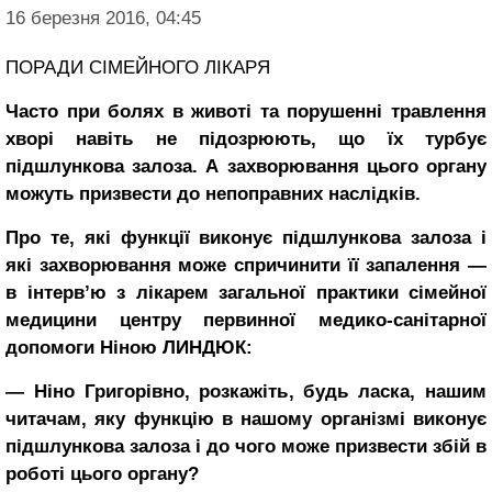
16 березня 2016, 04:45
ПОРАДИ СІМЕЙНОГО ЛІКАРЯ
Часто при болях в животі та порушенні травлення
хворі навіть не підозрюють, що їх турбує
підшлункова залоза. А захворювання цього органу
мо­жуть призвести до непоправних наслідків.
Про те, які функції виконує підшлункова залоза і
які захво­рювання може спричинити її за­палення ―
в інтерв’ю з лікарем загальної практики сімейної
ме­дицини центру первинної медико-санітарної
допомоги Ніною ЛИН­ДЮК:
― Ніно Григорівно, розкажіть, будь ласка, нашим
чи­тачам, яку функцію в нашому організмі виконує
підшлункова залоза і до чого може призвести збій в
роботі цього органу?