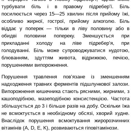
турбувати біль і в правому підребер’ї. Біль
посилюється через 15—25 хвилин після прийому їжі,
особливо жирної, гострої, прийому алкоголю. Біль
віддає у поперек — тільки в ліву половину або в
обидві половини попереку. Зменшується при
прикладанні холоду на ліве підребер’я, при
голодуванні. Біль може супроводжуватися нудотою,
блюванням, здуттям живота, відрижкою, печією,
порушеннями випо­рожнення.
Порушення травлення пов’язане із зменшенням
надходження трав­них ферментів підшлункової залози.
Випорожнення кишечника стають рясними, жирними, з
кашоподібною, мазеподібною консистенцією. Часто­та
збільшується до 3 і більше разів на добу. Оскільки їжа
не всмоктується в необхідному обсязі, хворий худне.
Внаслідок порушення всмоктування жиророзчинних
вітамінів (A, D, E, K), розвиваються гіповітамінози.