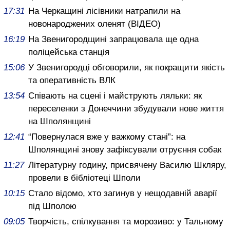
17:31
На Черкащині лісівники натрапили на
новонароджених оленят (ВІДЕО)
16:19
На Звенигородщині запрацювала ще одна
поліцейська станція
15:06
У Звенигородці обговорили, як покращити якість
та оперативність ВЛК
13:54
Співають на сцені і майструють ляльки: як
переселенки з Донеччини збудували нове життя
на Шполянщині
12:41
“Повернулася вже у важкому стані”: на
Шполянщині знову зафіксували отруєння собак
11:27
Літературну годину, присвячену Василю Шкляру,
провели в бібліотеці Шполи
10:15
Стало відомо, хто загинув у нещодавній аварії
під Шполою
09:05
Творчість, спілкування та морозиво: у Тальному