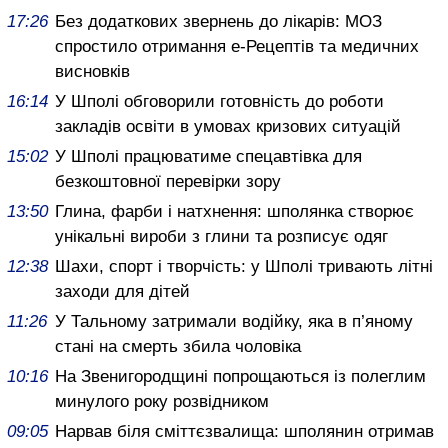
17:26
Без додаткових звернень до лікарів: МОЗ
спростило отримання е-Рецептів та медичних
висновків
16:14
У Шполі обговорили готовність до роботи
закладів освіти в умовах кризових ситуацій
15:02
У Шполі працюватиме спецавтівка для
безкоштовної перевірки зору
13:50
Глина, фарби і натхнення: шполянка створює
унікальні вироби з глини та розписує одяг
12:38
Шахи, спорт і творчість: у Шполі тривають літні
заходи для дітей
11:26
У Тальному затримали водійку, яка в п’яному
стані на смерть збила чоловіка
10:16
На Звенигородщині попрощаються із полеглим
минулого року розвідником
09:05
Нарвав біля сміттєзвалища: шполянин отримав