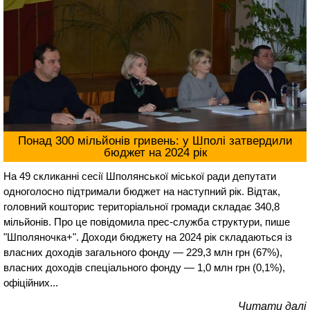
Понад 300 мільйонів гривень: у Шполі затвердили
бюджет на 2024 рік
На 49 скликанні сесії Шполянської міської ради депутати
одноголосно підтримали бюджет на наступний рік. Відтак,
головний кошторис територіальної громади складає 340,8
мільйонів. Про це повідомила прес-служба структури, пише
"Шполяночка+". Доходи бюджету на 2024 рік складаються із
власних доходів загального фонду — 229,3 млн грн (67%),
власних доходів спеціального фонду — 1,0 млн грн (0,1%),
офіційних...
Читати далі