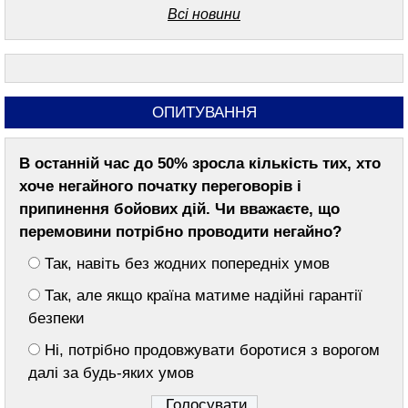
Всі новини
“Комбатантським Хрестом” за оборону
Авдіївки
10:16
У Шполі обговорили розвиток
екологічних ініціатив для дітей та молоді
ОПИТУВАННЯ
09:05
Ветерани та їхні родини зі Шполянської
громади долучилися до одноденного
В останній час до 50% зросла кількість тих, хто
ретриту
хоче негайного початку переговорів і
04 серпня 2026, вівторок
припинення бойових дій. Чи вважаєте, що
18:43
Синоптики попередили про аномальну
перемовини потрібно проводити негайно?
спеку найближчими днями
Так, навіть без жодних попередніх умов
17:30
Звенигородщина вдруге прийняла дітей
Так, але якщо країна матиме надійні гарантії
із прифронтових громад
безпеки
16:18
У Шполянській громаді виплатять
Ні, потрібно продовжувати боротися з ворогом
компенсацію за зруйноване внаслідок
далі за будь-яких умов
ворожих обстрілів майно та премії
молоді