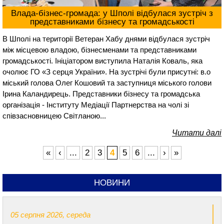
Влада-бізнес-громада: у Шполі відбулася зустріч з
представниками бізнесу та громадськості
В Шполі на території Ветеран Хабу днями відбулася зустріч
між місцевою владою, бізнесменами та представниками
громадськості. Ініціатором виступила Наталія Коваль, яка
очолює ГО «З серця України». На зустрічі були присутні: в.о
міський голова Олег Кошовий та заступниця міського голови
Ірина Каландирець. Представники бізнесу та громадська
організація - Інституту Медіації Партнерства на чолі зі
співзасновницею Світланою...
Читати далі
«
‹
...
2
3
4
5
6
...
›
»
НОВИНИ
05 серпня 2026, середа