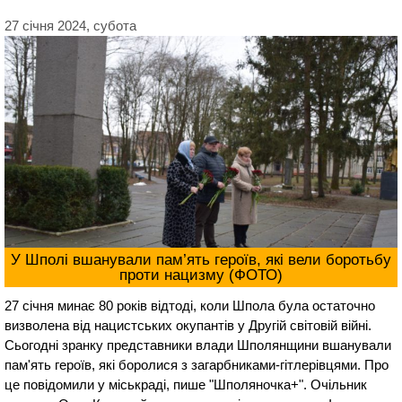
27 січня 2024, субота
У Шполі вшанували пам’ять героїв, які вели боротьбу
проти нацизму (ФОТО)
27 січня минає 80 років відтоді, коли Шпола була остаточно
визволена від нацистських окупантів у Другій світовій війні.
Сьогодні зранку представники влади Шполянщини вшанували
пам'ять героїв, які боролися з загарбниками-гітлерівцями. Про
це повідомили у міськраді, пише "Шполяночка+". Очільник