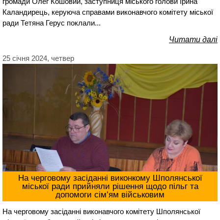
громади Олег Кошовий, заступниця міського голови Ірина
Каландирець, керуюча справами виконавчого комітету міської
ради Тетяна Герус поклали...
Читати далі
25 січня 2024, четвер
На черговому засіданні виконкому Шполянської
міської ради прийняли рішення щодо пільг та
допомоги сім’ям військовим
На черговому засіданні виконавчого комітету Шполянської