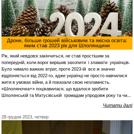
Дрони, більше грошей військовим та якісна освіта:
яким став 2023 рік для Шполянщини
Рік, який невдовзі закінчиться, не став простішим за
попередній, коли ворог вирішив захопити і зламати українців.
Було чимало важких втрат, проте 2023-ій все ж значно
відрізняється від 2022-го, адже українці не просто навчилися
жити в умовах війни, а й показали свою незламність.
«Шполяночка+» поцікавилася, що вдалося зробити
Шполянській та Матусівській громадам упродовж року та чи...
Читати далі
28 грудня 2023, четвер