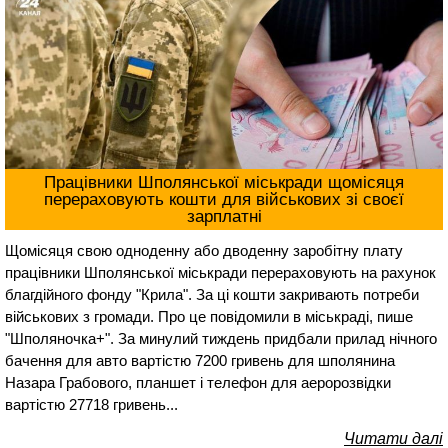
Працівники Шполянської міськради щомісяця
перераховують кошти для військових зі своєї
зарплатні
Щомісяця свою одноденну або дводенну заробітну плату
працівники Шполянської міськради перераховують на рахунок
благдійного фонду "Крила". За ці кошти закривають потреби
військових з громади. Про це повідомили в міськраді, пише
"Шполяночка+". За минулий тиждень придбали прилад нічного
бачення для авто вартістю 7200 гривень для шполянина
Назара Грабового, планшет і телефон для аеророзвідки
вартістю 27718 гривень...
Читати далі