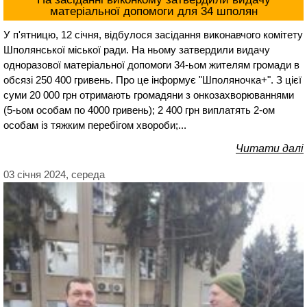
матеріальної допомоги для 34 шполян
У п'ятницю, 12 січня, відбулося засідання виконавчого комітету
Шполянської міської ради. На ньому затвердили видачу
одноразової матеріальної допомоги 34-ьом жителям громади в
обсязі 250 400 гривень. Про це інформує "Шполяночка+". З цієї
суми 20 000 грн отримають громадяни з онкозахворюваннями
(5-ьом особам по 4000 гривень); 2 400 грн виплатять 2-ом
особам із тяжким перебігом хвороби;...
Читати далі
03 січня 2024, середа