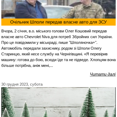
Очільник Шполи передав власне авто для ЗСУ
Вчора, 2 січня, в.о. міського голови Олег Кошовий передав
власне авто Chevrolet Niva для потреб Збройних сил України.
Про це повідомили у міськраді, пише "Шполяночка+".
Автомобіль передали захиснику, родом зі Шполи Олегу
Старинцю, який несе службу на Чернігівщині. «Я перевірив
машину: готова до бою, всюди їде та не підведе. Хлопцям вона
більше потрібна, аніж мені,...
Читати далі
30 грудня 2023, субота