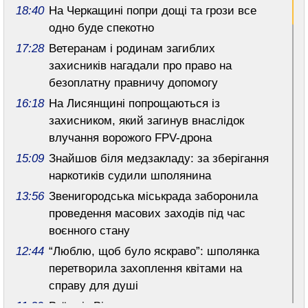
18:40
На Черкащині попри дощі та грози все
одно буде спекотно
17:28
Ветеранам і родинам загиблих
захисників нагадали про право на
безоплатну правничу допомогу
16:18
На Лисянщині попрощаються із
захисником, який загинув внаслідок
влучання ворожого FPV-дрона
15:09
Знайшов біля медзакладу: за зберігання
наркотиків судили шполянина
13:56
Звенигородська міськрада заборонила
проведення масових заходів під час
воєнного стану
12:44
“Люблю, щоб було яскраво”: шполянка
перетворила захоплення квітами на
справу для душі
11:29
Воїна із Вільшани нагородили