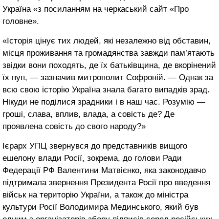
Україна «з посиланням на черкаський сайт «Про
головне».
«Історія цінує тих людей, які незалежно від обставин,
місця проживання та громадянства завжди пам’ятають
звідки вони походять, де їх батьківщина, де вкорінений
їх пуп, — зазначив митрополит Софроній. — Однак за
всю свою історію Україна знала багато випадків зрад.
Нікуди не поділися зрадники і в наш час. Розумію —
гроші, слава, вплив, влада, а совість де? Де
проявлена совість до свого народу?»
Ієрарх УПЦ звернувся до представників вищого
ешелону влади Росії, зокрема, до голови Ради
Федерації РФ Валентини Матвієнко, яка законодавчо
підтримала звернення Президента Росії про введення
військ на територію України, а також до міністра
культури Росії Володимира Мединського, який був