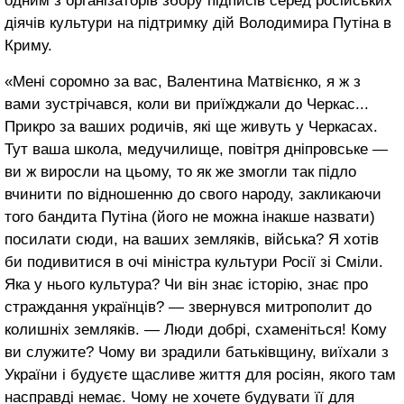
одним з організаторів збору підписів серед російських
діячів культури на підтримку дій Володимира Путіна в
Криму.
«Мені соромно за вас, Валентина Матвієнко, я ж з
вами зустрічався, коли ви приїжджали до Черкас...
Прикро за ваших родичів, які ще живуть у Черкасах.
Тут ваша школа, медучилище, повітря дніпровське —
ви ж виросли на цьому, то як же змогли так підло
вчинити по відношенню до свого народу, закликаючи
того бандита Путіна (його не можна інакше назвати)
посилати сюди, на ваших земляків, війська? Я хотів
би подивитися в очі міністра культури Росії зі Сміли.
Яка у нього культура? Чи він знає історію, знає про
страждання українців? — звернувся митрополит до
колишніх земляків. — Люди добрі, схаменіться! Кому
ви служите? Чому ви зрадили батьківщину, виїхали з
України і будуєте щасливе життя для росіян, якого там
насправді немає. Чому не хочете будувати її для