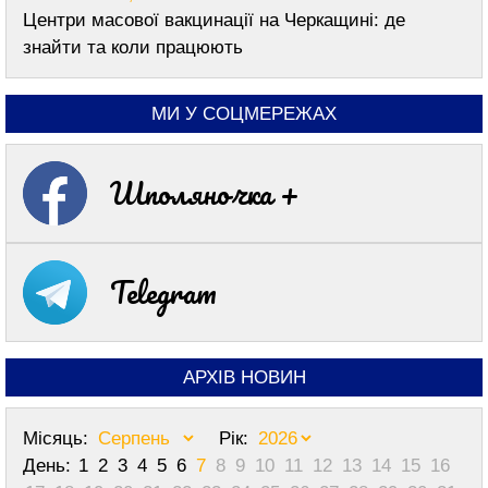
Центри масової вакцинації на Черкащині: де
знайти та коли працюють
МИ У СОЦМЕРЕЖАХ
Шполяночка +
Telegram
АРХІВ НОВИН
Місяць:
Рік:
День:
1
2
3
4
5
6
7
8
9
10
11
12
13
14
15
16