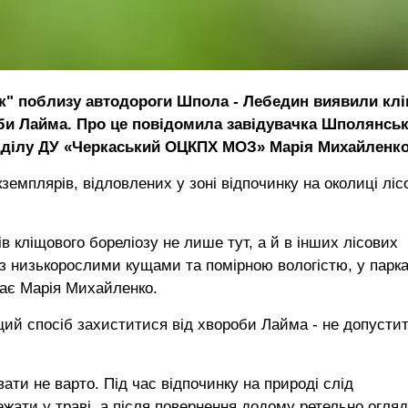
жик" поблизу автодороги Шпола - Лебедин виявили клі
би Лайма. Про це повідомила завідувачка Шполянсь
ідділу ДУ «Черкаський ОЦКПХ МОЗ» Марія Михайленко
кземплярів, відловлених у зоні відпочинку на околиці ліс
в кліщового бореліозу не лише тут, а й в інших лісових
з низькорослими кущами та помірною вологістю, у парка
ачає Марія Михайленко.
щий спосіб захиститися від хвороби Лайма - не допусти
вати не варто. Під час відпочинку на природі слід
ежати у траві, а після повернення додому ретельно огля