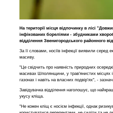
На території місця відпочинку в лісі "Дов
інфікованих бореліями - збудниками хворо
відділення Звенигородського районного в
За її словами, носіїв інфекції виявили серед е
масиву.
"Це свідчить про наявність природних осередкі
масивах Шполянщини, у трав'янистих місцях і
газонах і навіть на власних подвір’ях", - зазн
Завідувачка відділення наголошує, що найкра
укусу кліща.
"Не кожен кліщ є носієм інфекції, однак ризику
користуватися репелентами, не сидіти та не л