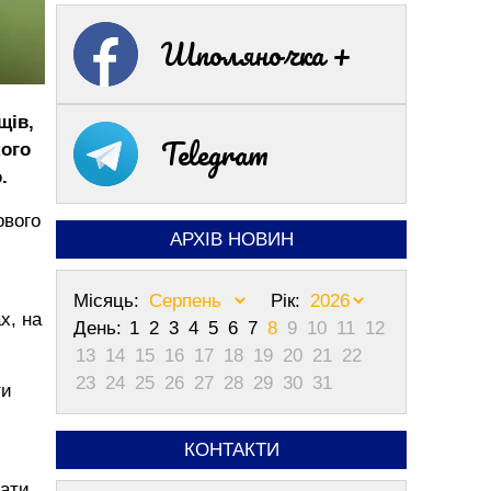
Шполяночка +
щів,
Telegram
кого
.
ового
АРХІВ НОВИН
Місяць:
Рік:
х, на
День:
1
2
3
4
5
6
7
8
9
10
11
12
13
14
15
16
17
18
19
20
21
22
23
24
25
26
27
28
29
30
31
ти
КОНТАКТИ
дати