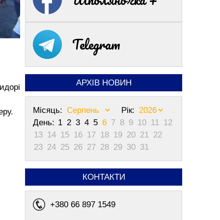
Telegram
АРХІВ НОВИН
ридорі
Місяць:
Рік:
еру.
День:
1
2
3
4
5
6
7
8
9
10
11
12
13
14
15
16
17
18
19
20
21
22
23
24
25
26
27
28
29
30
31
КОНТАКТИ
+380 66 897 1549