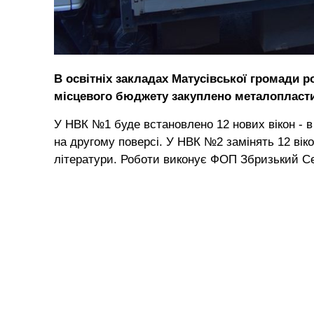
В освітніх закладах Матусівської громади р
місцевого бюджету закуплено металопластико
У НВК №1 буде встановлено 12 нових вікон - в к
на другому поверсі. У НВК №2 замінять 12 вікон -
літератури. Роботи виконує ФОП Збризький Се