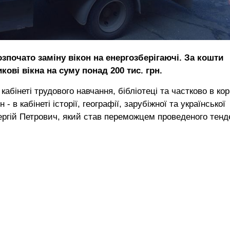
озпочато заміну вікон на енергозберігаючі. За кошти
ві вікна на суму понад 200 тис. грн.
абінеті трудового навчання, бібліотеці та частково в ко
 в кабінеті історії, географії, зарубіжної та української
ргій Петрович, який став переможцем проведеного тенд