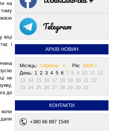
ти на
 тому
своєю
Telegram
 віці
тає і
АРХІВ НОВИН
ячена
Місяць:
Рік:
русію
День:
1
2
3
4
5
6
7
8
9
10
11
12
ці не
13
14
15
16
17
18
19
20
21
22
укву,
23
24
25
26
27
28
29
30
31
га до
КОНТАКТИ
 коли
 дали
+380 66 897 1549