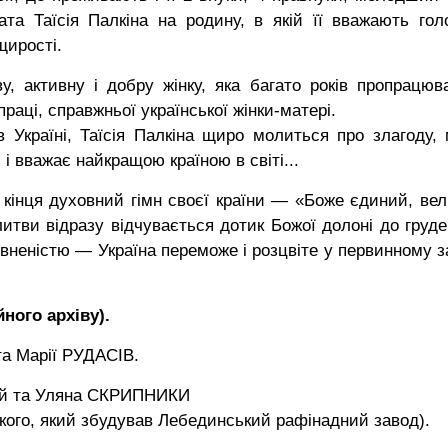
та Таїсія Палкіна на родину, в якій її вважають гол
щирості.
, активну і добру жінку, яка багато років пропрацюв
аці, справжньої української жінки-матері.
 Україні, Таїсія Палкіна щиро молиться про злагоду, 
 і вважає найкращою країною в світі...
до кінця духовний гімн своєї країни — «Боже єдиний, вел
литви відразу відчувається дотик Божої долоні до груде
вненістю — Україна переможе і розцвіте у первинному з
ного архіву).
та Марії РУДАСІВ.
горій та Уляна СКРИПНИКИ
кого, який збудував Лебединський рафінадний завод).