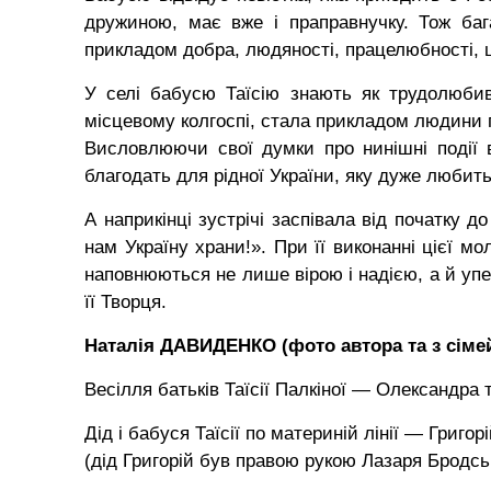
дружиною, має вже і праправнучку. Тож бага
прикладом добра, людяності, працелюбності, 
У селі бабусю Таїсію знають як трудолюбиву
місцевому колгоспі, стала прикладом людини пр
Висловлюючи свої думки про нинішні події в
благодать для рідної України, яку дуже любить
А наприкінці зустрічі заспівала від початку 
нам Україну храни!». При її виконанні цієї мо
наповнюються не лише вірою і надією, а й упе
її Творця.
Наталія ДАВИДЕНКО (фото автора та з сімей
Весілля батьків Таїсії Палкіної — Олександра 
Дід і бабуся Таїсії по материній лінії — Гри
(дід Григорій був правою рукою Лазаря Бродсь