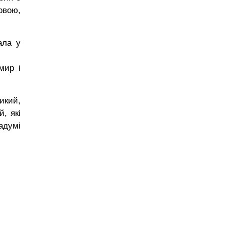
овою,
ала у
мир і
икий,
й, які
адумі