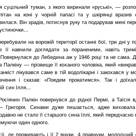
 суцільний туман, з якого виринали «руські», — розпо
ітан на коні у чорній папасі та у шкірянці вразив 
вилася. Він зрадів, потиснув руку та подарував мені пер
устиночки...
ребували на ворожій території останні бої, три дні у п
е її навчили доглядати за пораненими, навіть тримі
 Повернулася до Лебедина аж у 1946 році та не сама. Д
 Палкіну — прізвище її коханого чоловіка, який «викрав
анкіст лікувався саме в тій водолікарні і закохався у 
бачення і сказав: «Поедем прокатимся». Так і доїха
й син Ілля...
Росіянин Палкін повернувся до рідної Пермі, а Таїсія в
 Григорія. Синами дуже пишається, адже виховала
авно не стало її старшого сина Іллі, який передчасно 
римуючи один одного.
сії, де проживають і її 2 внуки, 4 правнуки, молодший 