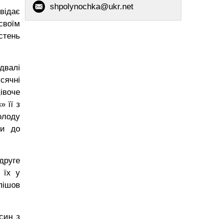
shpolynochka@ukr.net
відає
своїм
стень
ідвалі
сячні
івоче
» її з
молоду
ли до
друге
 їх у
пішов
син з