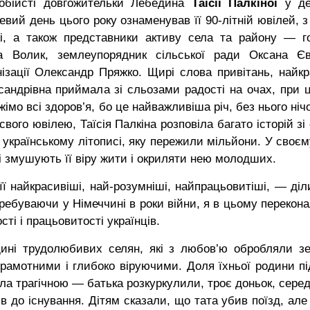
бійсті довгожительки Лебедина
Таїсії Палкіної
у де
ий день цього року ознаменував її 90-літній ювілей, з
ькі, а також представники активу села та району — г
а Волик, землеупорядник сільської ради Оксана Єв
нізації Олександр Пряжко. Щирі слова привітань, найк
ксандрівна приймала зі сльозами радості на очах, при 
мо всі здоров’я, бо це найважливіша річ, без нього ніч
вого ювілею, Таїсія Палкіна розповіла багато історій зі
в українському літописі, яку пережили мільйони. У своєм
ці змушують її віру жити і окриляти нею молодших.
ї найкрасивіші, най-розумніші, найпрацьовитіші, — діл
ребуваючи у Німеччині в роки війни, я в цьому перекона
ті і працьовитості українців.
дині трудолюбивих селян, які з любов’ю обробляли з
грамотними і глибоко віруючими. Доля їхньої родини пі
 була трагічною — батька розкуркулили, троє доньок, сере
до існування. Дітям сказали, що тата убив поїзд, але 