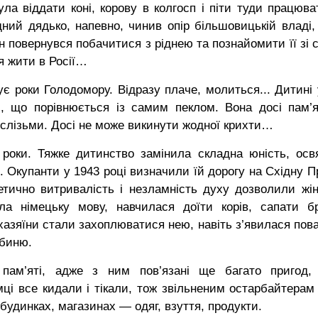
ла віддати коні, корову в колгосп і піти туди працюва
ний дядько, напевно, чинив опір більшовицькій владі,
ін повернувся побачитися з ріднею та познайомити її зі 
я жити в Росії…
є роки Голодомору. Відразу плаче, молиться... Дитині у
, що порівнюється із самим пеклом. Вона досі пам’я
 слізьми. Досі не може викинути жодної крихти…
і роки. Тяжке дитинство замінила складна юність, осв
 Окупанти у 1943 році визначили їй дорогу на Східну П
етично витривалість і незламність духу дозволили жін
ла німецьку мову, навчилася доїти корів, сапати бр
хазяїни стали захоплюватися нею, навіть з’явилася пова
абиню.
пам’яті, адже з ним пов’язані ще багато пригод,
мці все кидали і тікали, тож звільненим остарбайтерам
будинках, магазинах — одяг, взуття, продукти.