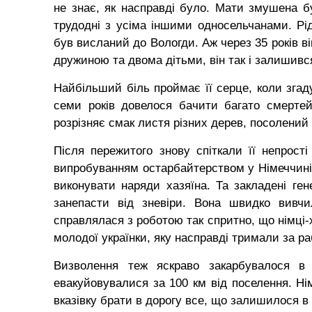
не знає, як насправді було. Мати змушена бу
трудодні з усіма іншими односельчанами. Рід
був висланий до Вологди. Аж через 35 років в
дружиною та двома дітьми, він так і залишивс
Найбільший біль проймає її серце, коли згаду
семи років довелося бачити багато смертей
розрізняє смак листя різних дерев, посолений
Після пережитого знову спіткали її непрост
випробуванням остарбайтерством у Німеччині.
виконувати наряди хазяїна. Та закладені ген
занепасти від зневіри. Вона швидко вивчи
справлялася з роботою так спритно, що німці-
молодої українки, яку насправді тримали за р
Визволення теж яскраво закарбувалося в 
евакуйовувалися за 100 км від поселення. Ні
вказівку брати в дорогу все, що залишилося в 