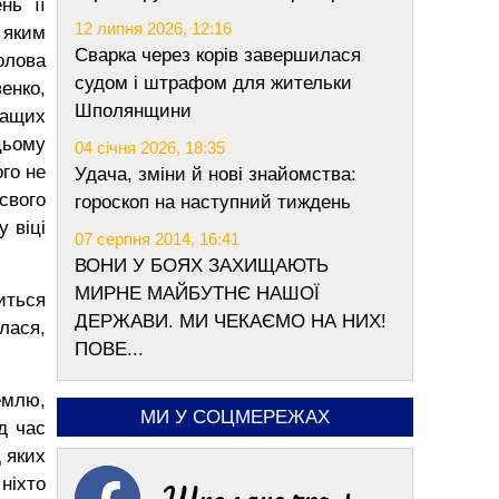
нь її
12 липня 2026, 12:16
 яким
Сварка через корів завершилася
олова
судом і штрафом для жительки
енко,
Шполянщини
ращих
цьому
04 січня 2026, 18:35
ого не
Удача, зміни й нові знайомства:
 свого
гороскоп на наступний тиждень
у віці
07 серпня 2014, 16:41
ВОНИ У БОЯХ ЗАХИЩАЮТЬ
МИРНЕ МАЙБУТНЄ НАШОЇ
иться
ДЕРЖАВИ. МИ ЧЕКАЄМО НА НИХ!
лася,
ПОВЕ...
емлю,
МИ У СОЦМЕРЕЖАХ
д час
д яких
ніхто
Шполяночка +