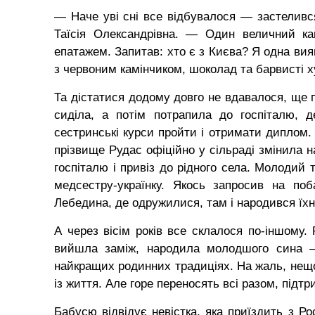
— Наче уві сні все відбувалося — застелився
Таїсія Олександрівна. — Один величний кап
епатажем. Запитав: хто є з Києва? Я одна вия
з червоним камінчиком, шоколад та барвисті х
Та дістатися додому довго не вдавалося, ще пе
сиділа, а потім потрапила до госпіталю, д
сестринські курси пройти і отримати диплом.
прізвище Рудас офіційно у сільраді змінила на
госпіталю і привіз до рідного села. Молодий т
медсестру-українку. Якось запросив на по
Лебедина, де одружилися, там і народився їхні
А через вісім років все склалося по-іншому. 
вийшла заміж, народила молодшого сина —
найкращих родинних традиціях. На жаль, нещод
із життя. Але горе переносять всі разом, підт
Бабусю відвідує невістка, яка приїздить з Ро