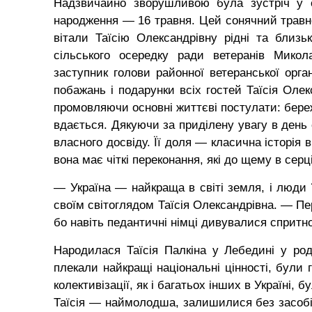
Надзвичайно зворушливою була зустріч у о
народження — 16 травня. Цей сонячний травнев
вітали Таїсію Олександрівну рідні та близ
сільського осередку ради ветеранів Микол
заступник голови районної ветеранської орга
побажань і подарунки всіх гостей Таїсія Оле
промовляючи основні життєві постулати: бережі
вдається. Дякуючи за приділену увагу в день с
власного досвіду. Її доля — класична історія 
вона має чіткі переконання, які до щему в сер
— Україна — найкраща в світі земля, і люди ї
своїм світоглядом Таїсія Олександрівна. — Пе
бо навіть педантичні німці дивувалися спритнос
Народилася Таїсія Палкіна у Лебедині у ро
плекали найкращі національні цінності, були 
колективізації, як і багатьох інших в Україні,
Таїсія — наймолодша, залишилися без засобів 