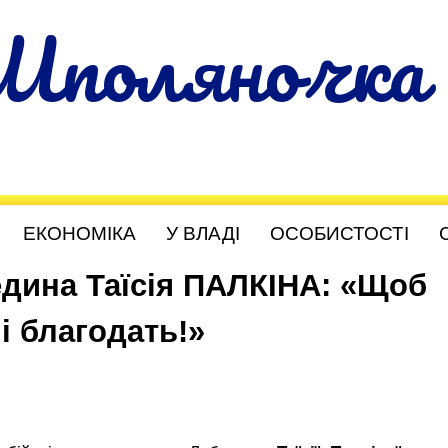
Шполяночка
ЕКОНОМІКА
У ВЛАДІ
ОСОБИСТОСТІ
едина Таїсія ПАЛКІНА: «Щоб
і благодать!»