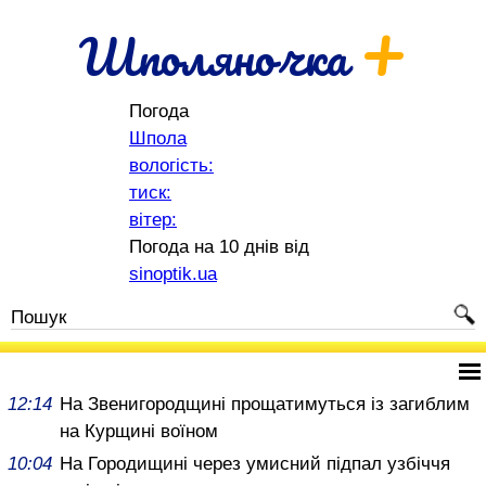
+
Шполяночка
Погода
Шпола
вологість:
тиск:
вітер:
Погода на 10 днів від
sinoptik.ua
12:14
На Звенигородщині прощатимуться із загиблим
на Курщині воїном
10:04
На Городищині через умисний підпал узбіччя