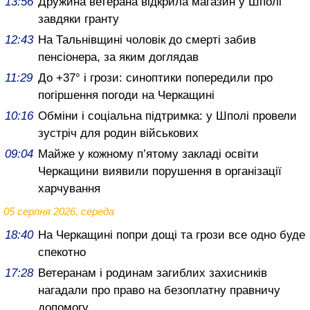
13:56
Дружина ветерана відкрила магазин у Шполі
завдяки гранту
12:43
На Тальнівщині чоловік до смерті забив
пенсіонера, за яким доглядав
11:29
До +37° і грози: синоптики попередили про
погіршення погоди на Черкащині
10:16
Обміни і соціальна підтримка: у Шполі провели
зустріч для родин військових
09:04
Майже у кожному п’ятому закладі освіти
Черкащини виявили порушення в організації
харчування
05 серпня 2026, середа
18:40
На Черкащині попри дощі та грози все одно буде
спекотно
17:28
Ветеранам і родинам загиблих захисників
нагадали про право на безоплатну правничу
допомогу