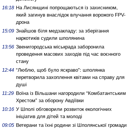
16:18
На Лисянщині попрощаються із захисником,
який загинув внаслідок влучання ворожого FPV-
дрона
15:09
Знайшов біля медзакладу: за зберігання
наркотиків судили шполянина
13:56
Звенигородська міськрада заборонила
проведення масових заходів під час воєнного
стану
12:44
“Люблю, щоб було яскраво”: шполянка
перетворила захоплення квітами на справу для
душі
11:29
Воїна із Вільшани нагородили “Комбатантським
Хрестом” за оборону Авдіївки
10:16
У Шполі обговорили розвиток екологічних
ініціатив для дітей та молоді
09:05
Ветерани та їхні родини зі Шполянської громади