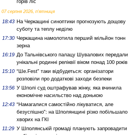
горів ліс
07 серпня 2026, п'ятниця
18:43
На Черкащині синоптики прогнозують дощову
суботу та теплу неділю
17:30
Черкащина намолотила перший мільйон тонн
зерна
16:19
До Тальнівського палацу Шувалових передали
унікальні родинні реліквії віком понад 100 років
15:10
“Ше.Fest” таки відбудеться: організатори
розповіли про додаткові заходи безпеки
13:56
У Шполі суд оштрафував жінку, яка вчинила
економічне насильство над донькою
12:43
“Намагалися самостійно лікуватися, але
безуспішно”: на Шполянщині різко побільшало
хворих на ГКІ
11:29
У Шполянській громаді планують запровадити