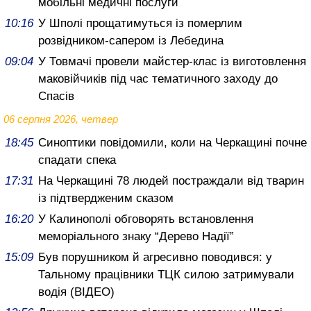
мобільні медичні послуги
10:16
У Шполі прощатимуться із померлим
розвідником-сапером із Лебедина
09:04
У Товмачі провели майстер-клас із виготовлення
маковійчиків під час тематичного заходу до
Спасів
06 серпня 2026, четвер
18:45
Синоптики повідомили, коли на Черкащині почне
спадати спека
17:31
На Черкащині 78 людей постраждали від тварин
із підтвердженим сказом
16:20
У Калинополі обговорять встановлення
меморіального знаку “Дерево Надії”
15:09
Був порушником й агресивно поводився: у
Тальному працівники ТЦК силою затримували
водія (ВІДЕО)