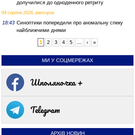
долучилися до одноденного ретриту
04 серпня 2026, вівторок
18:43
Синоптики попередили про аномальну спеку
найближчими днями
1
2
3
4
5
...
›
»
МИ У СОЦМЕРЕЖАХ
Шполяночка +
Telegram
АРХІВ НОВИН