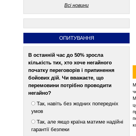
знаку “Дерево Надії”
Всі новини
15:09
Був порушником й агресивно
поводився: у Тальному
працівники ТЦК силою
затримували водія (ВІДЕО)
ОПИТУВАННЯ
13:56
Дружина ветерана відкрила
магазин у Шполі завдяки
В останній час до 50% зросла
гранту
кількість тих, хто хоче негайного
12:43
На Тальнівщині чоловік до
початку переговорів і припинення
смерті забив пенсіонера, за
бойових дій. Чи вважаєте, що
яким доглядав
М
перемовини потрібно проводити
ч
11:29
До +37° і грози: синоптики
негайно?
М
попередили про погіршення
Так, навіть без жодних попередніх
ц
погоди на Черкащині
умов
п
10:16
Обміни і соціальна підтримка:
п
Так, але якщо країна матиме надійні
у Шполі провели зустріч для
к
гарантії безпеки
родин військових