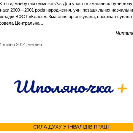
Хто ти, майбутній олімпієць?». Для участі в змаганнях були доп
наки 2000—2001 років народження, учні позашкільних навчальн
акладів ВФСТ «Колос». Змагання організувала, профінан-сувала 
ровела Центральна...
Читати
4 липня 2014, четвер
СИЛА ДУХУ У ІНВАЛІДІВ ПРАЦІ