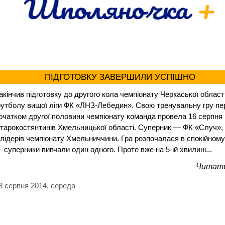
ПІДГОТОВКУ ЗАВЕРШИЛИ УСПІШНО
акінчив підготовку до другого кола чемпіонату Черкаської області
утболу вищої ліги ФК «ЛНЗ-Лебедин». Свою тренувальну гру пе
очатком другої половини чемпіонату команда провела 16 серпня 
тарокостянтинів Хмельницької області. Суперник — ФК «Случ»,
 лідерів чемпіонату Хмельниччини. Гра розпочалася в спокійному
 суперники вивчали один одного. Проте вже на 5-ій хвилині...
Читати
3 серпня 2014, середа