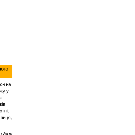
ного
он на
оку у
а
ків
тні,
Шпиця,
 далі