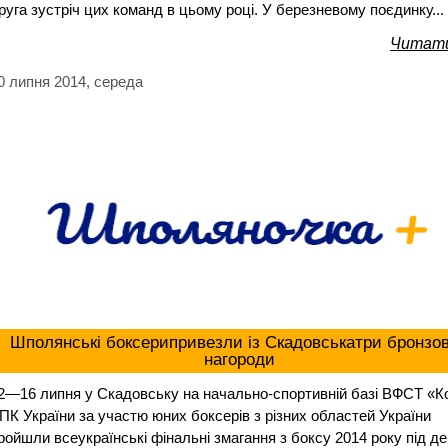
руга зустріч цих команд в цьому році. У березневому поєдинку...
Читати
0 липня 2014, середа
Шполянські боксерипривезли із Скадовськатри бронзо
нагороди
2—16 липня у Скадовську на начально-спортивній базі ВФСТ «К
ПК України за участю юних боксерів з різних областей України
ройшли всеукраїнські фінальні змагання з боксу 2014 року під де