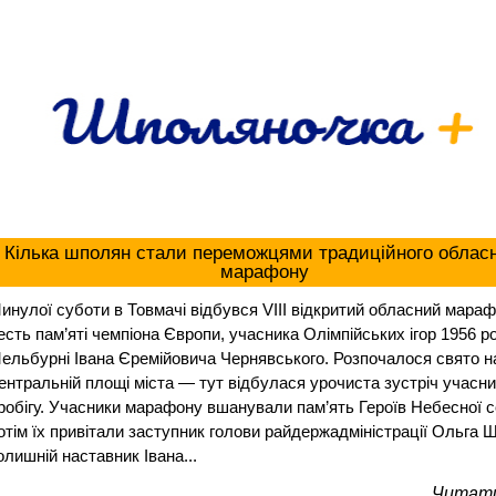
Кілька шполян стали переможцями традиційного облас
марафону
инулої суботи в Товмачі відбувся VIII відкритий обласний мараф
есть пам’яті чемпіона Європи, учасника Олімпійських ігор 1956 р
ельбурні Івана Єремійовича Чернявського. Розпочалося свято н
ентральній площі міста — тут відбулася урочиста зустріч учасни
робігу. Учасники марафону вшанували пам’ять Героїв Небесної со
отім їх привітали заступник голови райдержадміністрації Ольга 
олишній наставник Івана...
Читати