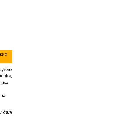
ких
ругого
 ліги,
ник»
 на
 далі