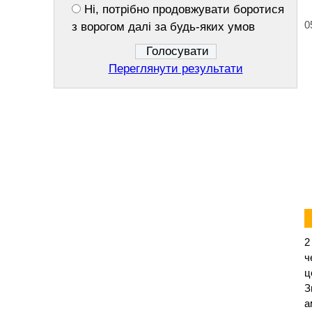
Ні, потрібно продовжувати боротися
09:04
Майже у кожному п’ятому
0
з ворогом далі за будь-яких умов
закладі освіти Черкащини
виявили порушення в
організації харчування
Переглянути результати
05 серпня 2026, середа
18:40
На Черкащині попри дощі та
грози все одно буде спекотно
17:28
Ветеранам і родинам
загиблих захисників нагадали
про право на безоплатну
правничу допомогу
16:18
На Лисянщині попрощаються
із захисником, який загинув
2
внаслідок влучання ворожого
ч
ц
FPV-дрона
З
15:09
Знайшов біля медзакладу: за
а