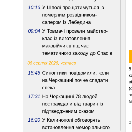
10:16
У Шполі прощатимуться із
померлим розвідником-
сапером із Лебедина
09:04
У Товмачі провели майстер-
клас із виготовлення
маковійчиків під час
тематичного заходу до Спасів
06 серпня 2026, четвер
9
18:45
Синоптики повідомили, коли
к
на Черкащині почне спадати
в
спека
(
з
17:31
На Черкащині 78 людей
м
постраждали від тварин із
підтвердженим сказом
16:20
У Калинополі обговорять
0
встановлення меморіального