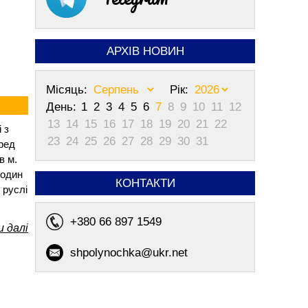
АРХІВ НОВИН
Місяць:
Рік:
День:
1
2
3
4
5
6
7
8
9
10
11
12
13
14
15
16
17
18
19
20
21
22
 з
23
24
25
26
27
28
29
30
31
ред
в м.
 один
КОНТАКТИ
 руслі
+380 66 897 1549
 далі
shpolynochka@ukr.net