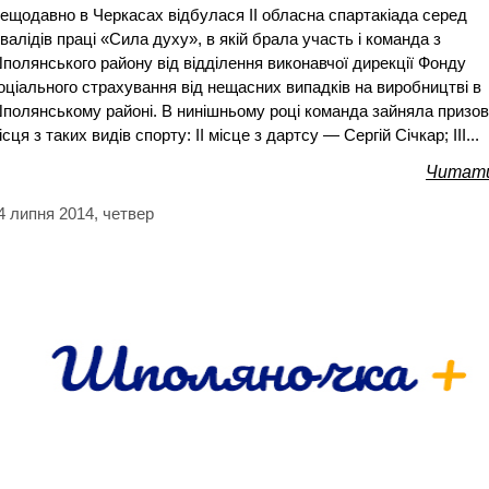
ещодавно в Черкасах відбулася ІІ обласна спартакіада серед
нвалідів праці «Сила духу», в якій брала участь і команда з
полянського району від відділення виконавчої дирекції Фонду
оціального страхування від нещасних випадків на виробництві в
полянському районі. В нинішньому році команда зайняла призов
ісця з таких видів спорту: ІІ місце з дартсу — Сергій Січкар; ІІІ...
Читати
4 липня 2014, четвер