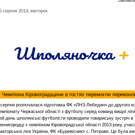
5 серпня 2014, вівторок
Чемпіона Кіровоградщини в гостях перемогли переконл
 серпня розпочалася підготовка ФК «ЛНЗ-Лебедин» до другого к
емпіонату Черкаської області з футболу серед команд вищої ліги
ей день шполянські футболісти проводили товариську зустріч в
венигородці з чемпіоном Кіровоградської області 2013 року, уча
маторської ліги України, ФК «Буревісник» с. Петрове. Це була вж