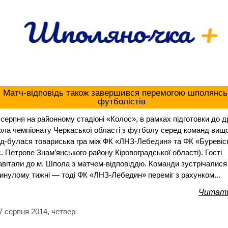
Матч-відповідь також завершився перемогою шполянсь
футболістів
 серпня на районному стадіоні «Колос», в рамках підготовки до д
ола чемпіонату Черкаської області з футболу серед команд вищої
ід-булася товариська гра між ФК «ЛНЗ-Лебедин» та ФК «Буревіс
с. Петрове Знам’янського району Кіровоградської області). Гості
авітали до м. Шпола з матчем-відповіддю. Команди зустрічалися
инулому тижні — тоді ФК «ЛНЗ-Лебедин» переміг з рахунком...
Читати
7 серпня 2014, четвер