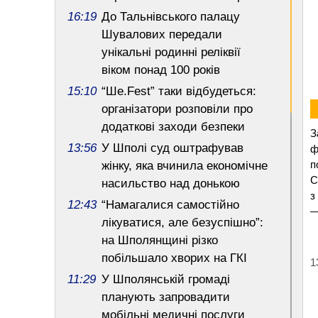
16:19
До Тальнівського палацу
Шувалових передали
унікальні родинні реліквії
віком понад 100 років
15:10
“Ше.Fest” таки відбудеться:
організатори розповіли про
додаткові заходи безпеки
З
13:56
У Шполі суд оштрафував
ф
п
жінку, яка вчинила економічне
С
насильство над донькою
з
12:43
“Намагалися самостійно
—
лікуватися, але безуспішно”:
на Шполянщині різко
побільшало хворих на ГКІ
1
11:29
У Шполянській громаді
планують запровадити
мобільні медичні послуги