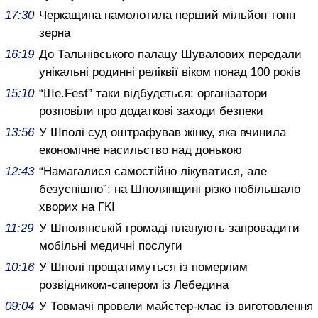
17:30
Черкащина намолотила перший мільйон тонн
зерна
16:19
До Тальнівського палацу Шувалових передали
унікальні родинні реліквії віком понад 100 років
15:10
“Ше.Fest” таки відбудеться: організатори
розповіли про додаткові заходи безпеки
13:56
У Шполі суд оштрафував жінку, яка вчинила
економічне насильство над донькою
12:43
“Намагалися самостійно лікуватися, але
безуспішно”: на Шполянщині різко побільшало
хворих на ГКІ
11:29
У Шполянській громаді планують запровадити
мобільні медичні послуги
10:16
У Шполі прощатимуться із померлим
розвідником-сапером із Лебедина
09:04
У Товмачі провели майстер-клас із виготовлення