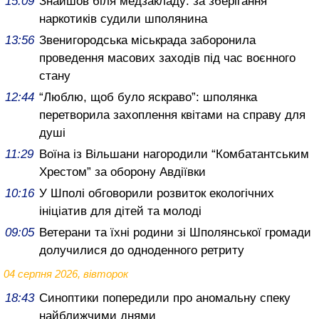
15:09
Знайшов біля медзакладу: за зберігання
наркотиків судили шполянина
13:56
Звенигородська міськрада заборонила
проведення масових заходів під час воєнного
стану
12:44
“Люблю, щоб було яскраво”: шполянка
перетворила захоплення квітами на справу для
душі
11:29
Воїна із Вільшани нагородили “Комбатантським
Хрестом” за оборону Авдіївки
10:16
У Шполі обговорили розвиток екологічних
ініціатив для дітей та молоді
09:05
Ветерани та їхні родини зі Шполянської громади
долучилися до одноденного ретриту
04 серпня 2026, вівторок
18:43
Синоптики попередили про аномальну спеку
найближчими днями