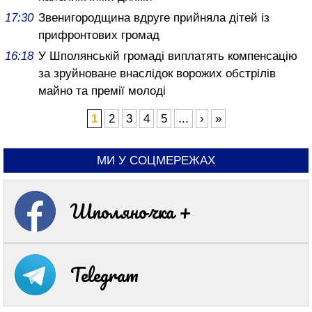
17:30
Звенигородщина вдруге прийняла дітей із
прифронтових громад
16:18
У Шполянській громаді виплатять компенсацію
за зруйноване внаслідок ворожих обстрілів
майно та премії молоді
1
2
3
4
5
...
›
»
МИ У СОЦМЕРЕЖАХ
Шполяночка +
Telegram