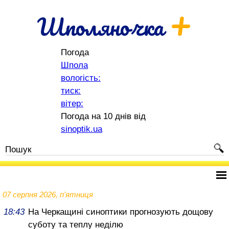
+
Шполяночка
Погода
Шпола
вологість:
тиск:
вітер:
Погода на 10 днів від
sinoptik.ua
07 серпня 2026, п'ятниця
18:43
На Черкащині синоптики прогнозують дощову
суботу та теплу неділю