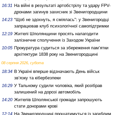
16:31
На війні в результаті артобстрілу та удару FPV-
дронами загинув захисник зі Звенигородщини
14:23
“Щоб не здохнуть, я сміялась”: у Звенигородці
запрацював клуб психологічної самопідтримки
12:19
Жителі Шполянщини просять налагодити
залізничне сполучення із Заходом України
10:05
Прокуратура судиться за збереження пам’ятки
архітектури 1838 року на Звенигородщині
08 серпня 2026, субота
18:34
В Україні вперше відзначають День військ
зв’язку та кібербезпеки
16:29
У Тальному судили чоловіка, який розібрав
залишений на дорозі автомобіль
14:20
Жителів Шполянської громади запрошують
стати донорами крові
12:14
На Звенигородщині прощатимуться із загиблим