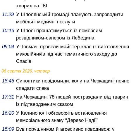
хворих на ГКІ
11:29
У Шполянській громаді планують запровадити
мобільні медичні послуги
10:16
У Шполі прощатимуться із померлим
розвідником-сапером із Лебедина
09:04
У Товмачі провели майстер-клас із виготовлення
маковійчиків під час тематичного заходу до
Спасів
06 серпня 2026, четвер
18:45
Синоптики повідомили, коли на Черкащині почне
спадати спека
17:31
На Черкащині 78 людей постраждали від тварин
із підтвердженим сказом
16:20
У Калинополі обговорять встановлення
меморіального знаку “Дерево Надії”
15:09
Був порушником й агресивно поводився: у