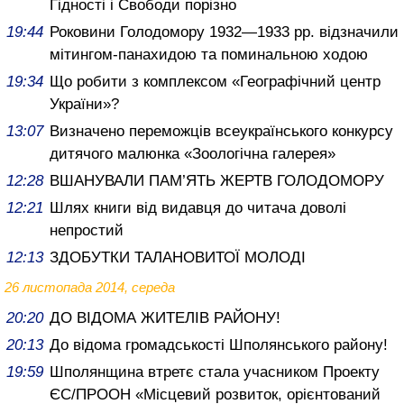
Гідності і Свободи порізно
19:44
Роковини Голодомору 1932—1933 рр. відзначили
мітингом-панахидою та поминальною ходою
19:34
Що робити з комплексом «Географічний центр
України»?
13:07
Визначено переможців всеукраїнського конкурсу
дитячого малюнка «Зоологічна галерея»
12:28
ВШАНУВАЛИ ПАМ’ЯТЬ ЖЕРТВ ГОЛОДОМОРУ
12:21
Шлях книги від видавця до читача доволі
непростий
12:13
ЗДОБУТКИ ТАЛАНОВИТОЇ МОЛОДІ
26 листопада 2014, середа
20:20
ДО ВІДОМА ЖИТЕЛІВ РАЙОНУ!
20:13
До відома громадськості Шполянського району!
19:59
Шполянщина втретє стала учасником Проекту
ЄС/ПРООН «Місцевий розвиток, орієнтований